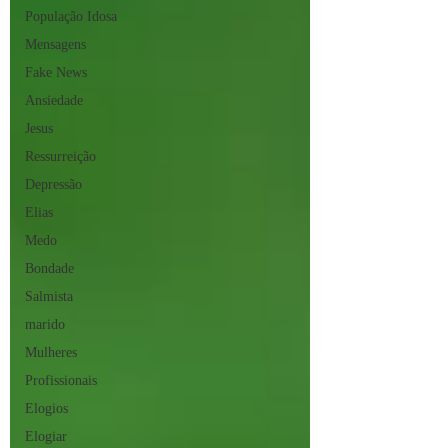
População Idosa
Mensagens
Fake News
Ansiedade
Jesus
Ressurreição
Depressão
Elias
Medo
Bondade
Salmista
marido
Mulheres
Profissionais
Elogios
Elogiar