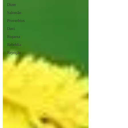
Dizer
Salomão
Proverbios
Davi
Riqueza
Rebeldia
Rejeição