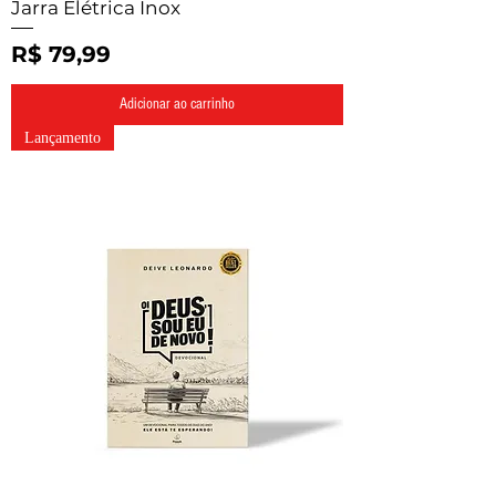
Jarra Elétrica Inox
Preço
R$ 79,99
Adicionar ao carrinho
Lançamento