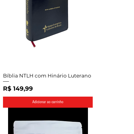
Bíblia NTLH com Hinário Luterano
Preço
R$ 149,99
Adicionar ao carrinho