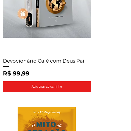
Devocionário Café com Deus Pai
Preço
R$ 99,99
Adicionar ao carrinho