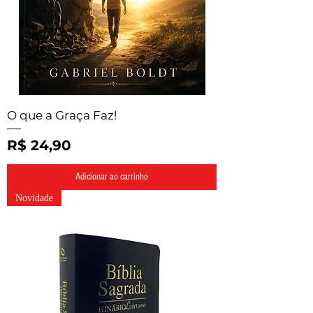
O que a Graça Faz!
Preço
R$ 24,90
Adicionar ao carrinho
Novidade