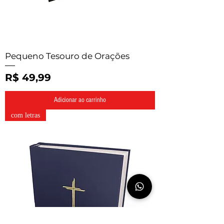
Pequeno Tesouro de Orações
Preço
R$ 49,99
Adicionar ao carrinho
com letras