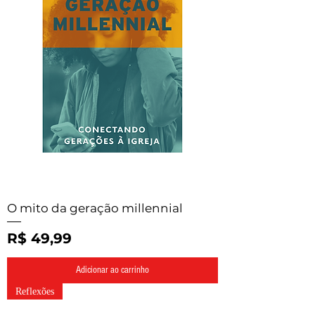
O mito da geração millennial
Preço
R$ 49,99
Adicionar ao carrinho
Reflexões