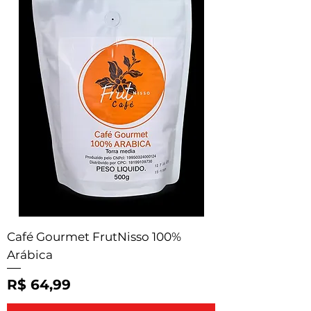
Café Gourmet FrutNisso 100%
Arábica
Preço
R$ 64,99