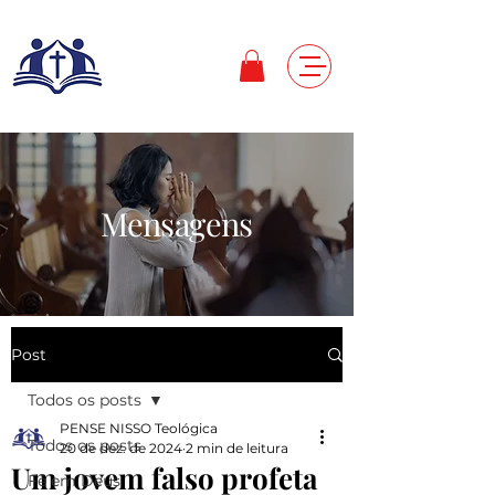
Mensagens
Post
Todos os posts
PENSE NISSO Teológica
Todos os posts
20 de dez. de 2024
2 min de leitura
Um jovem falso profeta
Fé em Deus