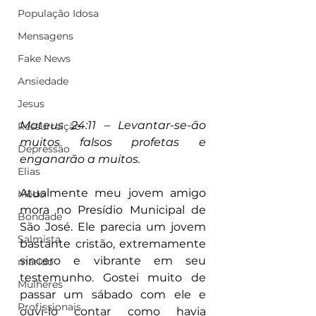
População Idosa
Mensagens
Fake News
Ansiedade
Jesus
Mateus 24:11 – Levantar-se-ão 
Ressurreição
muitos falsos profetas e 
Depressão
enganarão a muitos.
Elias
Atualmente meu jovem amigo 
Medo
mora no Presídio Municipal de 
Bondade
São José. Ele parecia um jovem 
Salmista
bastante cristão, extremamente 
sincero e vibrante em seu 
marido
testemunho. Gostei muito de 
Mulheres
passar um sábado com ele e 
Profissionais
ouvi-lo contar como havia 