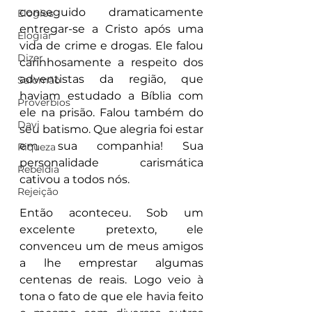
conseguido dramaticamente 
Elogios
entregar-se a Cristo após uma 
Elogiar
vida de crime e drogas. Ele falou 
Dizer
carinhosamente a respeito dos 
adventistas da região, que 
Salomão
haviam estudado a Bíblia com 
Proverbios
ele na prisão. Falou também do 
Davi
seu batismo. Que alegria foi estar 
em sua companhia! Sua 
Riqueza
personalidade carismática 
Rebeldia
cativou a todos nós.
Rejeição
Então aconteceu. Sob um 
excelente pretexto, ele 
convenceu um de meus amigos 
a lhe emprestar algumas 
centenas de reais. Logo veio à 
tona o fato de que ele havia feito 