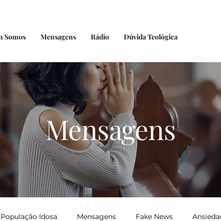
m Somos
Mensagens
Rádio
Dúvida Teológica
Mensagens
População Idosa
Mensagens
Fake News
Ansieda