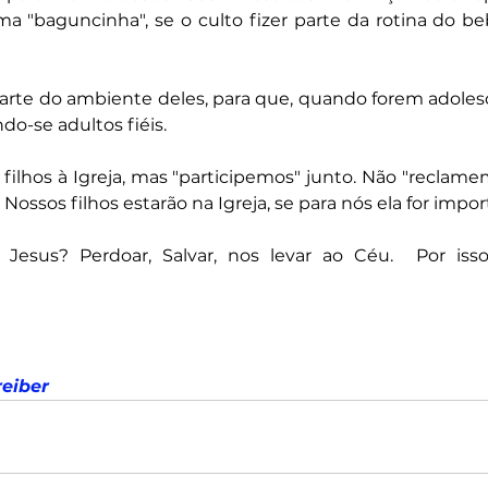
ma "baguncinha", se o culto fizer parte da rotina do beb
 parte do ambiente deles, para que, quando forem adolesc
o-se adultos fiéis.
ilhos à Igreja, mas "participemos" junto. Não "reclame
 Nossos filhos estarão na Igreja, se para nós ela for impor
 Jesus? Perdoar, Salvar, nos levar ao Céu.  Por iss
reiber