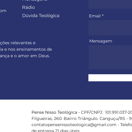
Rádio
com
Dúvida Teológica
Email
Mensagem
ações relevantes e
ia e nos ensinamentos de
perança e o amor em Deus.
Pense Nisso
Teológica
- CPF/CNPJ: 101.991.037-20
Filgueiras, 260. Bairro Triângulo. Canguçu/RS - 
contatopensenissoteologica@gmail.com
- Telef
de entrega 21 dias úteis