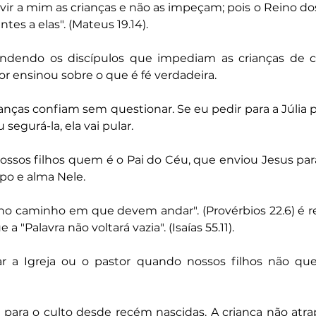
m vir a mim as crianças e não as impeçam; pois o Reino do
es a elas". (Mateus 19.14).
endendo os discípulos que impediam as crianças de 
or ensinou sobre o que é fé verdadeira.
ianças confiam sem questionar. Se eu pedir para a Júlia p
segurá-la, ela vai pular. 
ssos filhos quem é o Pai do Céu, que enviou Jesus para s
rpo e alma Nele.
 no caminho em que devem andar". (Provérbios 22.6) é r
a "Palavra não voltará vazia". (Isaías 55.11).
a Igreja ou o pastor quando nossos filhos não quere
para o culto desde recém nascidas. A criança não atrap