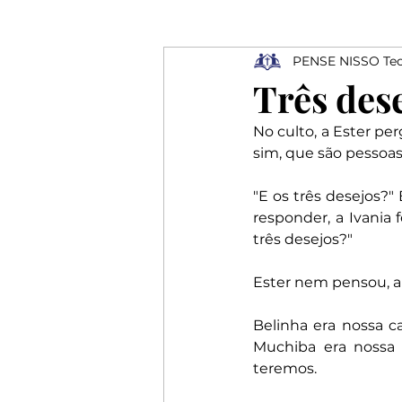
PENSE NISSO Teo
Ressurreição
Depressão
Três des
No culto, a Ester pe
Profissionais
Elogios
sim, que são pessoas
"E os três desejos?" 
Rejeição
responder, a Ivania 
três desejos?"
Ester nem pensou, a 
Belinha era nossa c
Muchiba era nossa 
teremos.