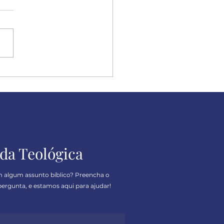
ulpe, mas eu sou
ero
da Teológica
m algum assunto bíblico? Preencha o
ergunta, e estamos aqui para ajudar!