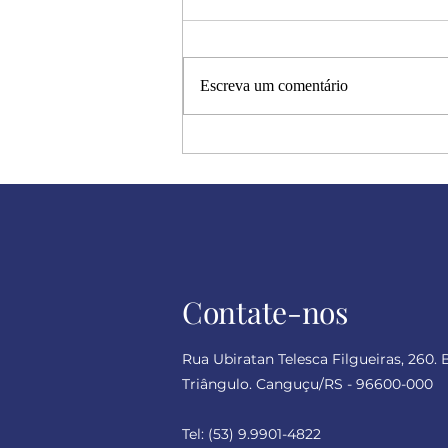
Escreva um comentário
Halloween: a metáfora dos
dramas humanos
Contate-nos
Rua Ubiratan Telesca Filgueiras, 260. 
Triângulo. Canguçu/RS - 96600-000
Tel:
(53) 9.9901-4822