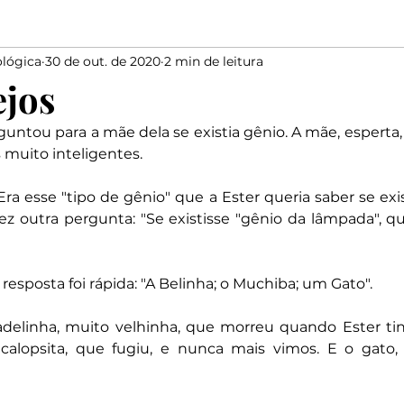
lógica
30 de out. de 2020
2 min de leitura
Elias
Medo
Bondade
Salmista
marido
ejos
rguntou para a mãe dela se existia gênio. A mãe, esperta
Elogiar
Dizer
Salomão
Proverbios
Davi
 muito inteligentes.
Era esse "tipo de gênio" que a Ester queria saber se exis
fez outra pergunta: "Se existisse "gênio da lâmpada", qu
resposta foi rápida: "A Belinha; o Muchiba; um Gato".
adelinha, muito velhinha, que morreu quando Ester tinh
calopsita, que fugiu, e nunca mais vimos. E o gato,