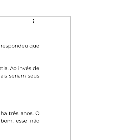
Mulheres
, respondeu que 
Riqueza
Rebeldia
tia. Ao invés de 
ais seriam seus 
a três anos. O 
 bom, esse não 