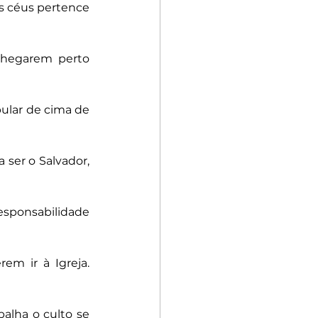
s céus pertence 
chegarem perto 
ular de cima de 
er o Salvador,  
esponsabilidade 
m ir à Igreja. 
alha o culto se 