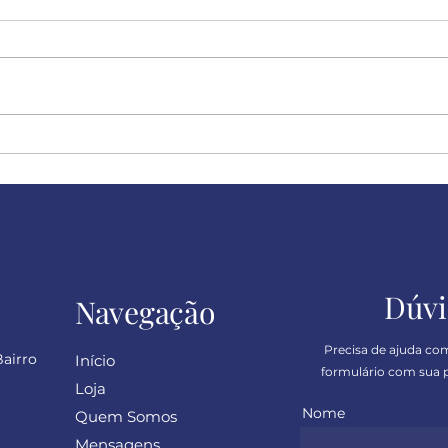
Felicidade!
Desc
sinc
Dúvi
Navegação
Precisa de ajuda co
Bairro
Início
formulário com sua p
Loja
Nome
Quem Somos
Mensagens