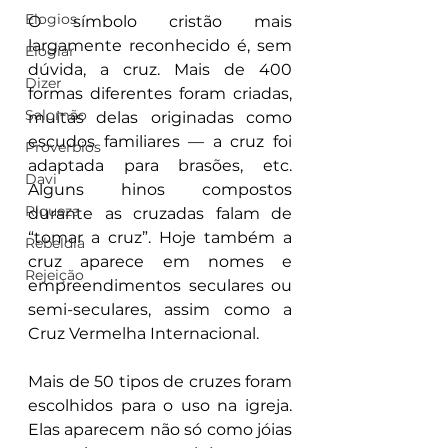
Elogios
O símbolo cristão mais 
largamente reconhecido é, sem 
Elogiar
dúvida, a cruz. Mais de 400 
Dizer
formas diferentes foram criadas, 
Salomão
muitas delas originadas como 
escudos familiares — a cruz foi 
Proverbios
adaptada para brasões, etc. 
Davi
Alguns hinos compostos 
Riqueza
durante as cruzadas falam de 
“tomar a cruz”. Hoje também a 
Rebeldia
cruz aparece em nomes e 
Rejeição
empreendimentos seculares ou 
semi-seculares, assim como a 
Cruz Vermelha Internacional.
Mais de 50 tipos de cruzes foram 
escolhidos para o uso na igreja. 
Elas aparecem não só como jóias 