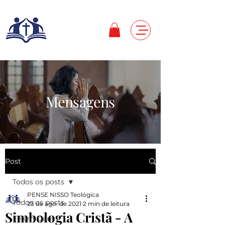
Mensagens
Post
Todos os posts
PENSE NISSO Teológica
Todos os posts
23 de ago. de 2021
2 min de leitura
Simbologia Cristã - A
Fé em Deus