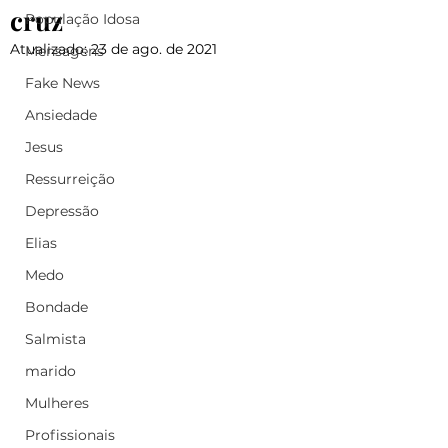
cruz
População Idosa
Atualizado:
23 de ago. de 2021
Mensagens
Fake News
Ansiedade
Jesus
Ressurreição
Depressão
Elias
Medo
Bondade
Salmista
marido
Mulheres
Profissionais