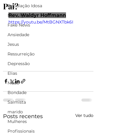
Pai?
População Idosa
Rev. Waldyr Hoffmann
Mensagens
https://youtu.be/MtBGNXTbk6I
Fake News
Ansiedade
Jesus
Ressurreição
Depressão
Elias
Medo
Bondade
Salmista
marido
Ver tudo
Posts recentes
Mulheres
Profissionais