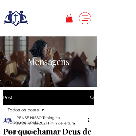
Mensagens
Post
Todos os posts
PENSE NISSO Teológica
Todos os posts
20 de jul. de 2021
1 min de leitura
Por que chamar Deus de
Fé em Deus