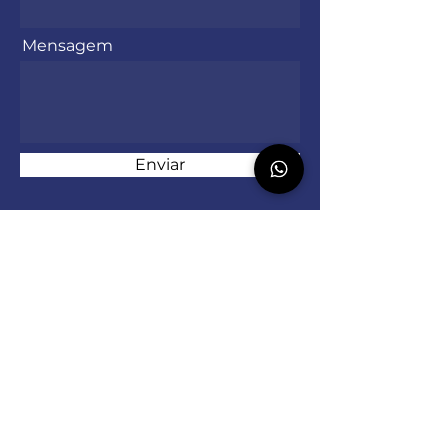
Mensagem
Enviar
Contate-nos
Rua Ubiratan Telesca Filgueiras, 260.
Bairro Triângulo. Canguçu/RS -
96600-000
Tel:
(53) 9.9901-4822
Email:
contatopensenissoteologica
@gmail.com