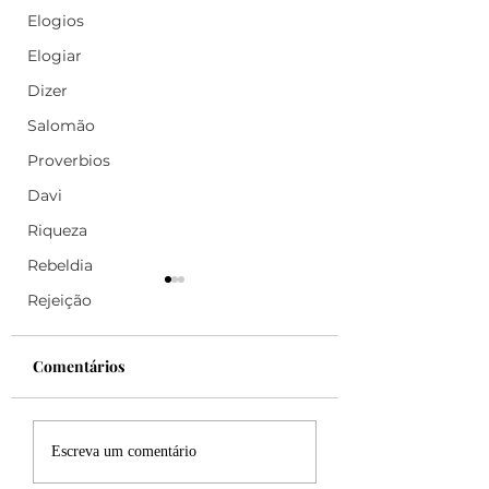
Elogios
Elogiar
Dizer
Salomão
Proverbios
Davi
Riqueza
Rebeldia
Rejeição
Comentários
Felicidade!
Desculpe, mas eu
Escreva um comentário
sincero