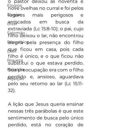
o pastor deixou as noventa e 
Elogios
nove ovelhas no curral e foi pelos 
Elogiar
lugares mais perigosos e 
arriscados em busca da 
Dizer
extraviada (Lc 15:8-10); o pai, cujo 
Salomão
filho deixou o lar, não encontrou 
Proverbios
alegria pela presença do filho 
que ficou em casa, pois cada 
Davi
filho é único, e o que ficou não 
Riqueza
substitui o que estava perdido. 
Rebeldia
Sua preocupação era com o filho 
perdido e, ansioso, aguardava 
Rejeição
pelo seu retorno ao lar (Lc 15:11-
32).
A lição que Jesus queria ensinar 
nessas três parábolas é que este 
sentimento de busca pelo único 
perdido, está no coração de 