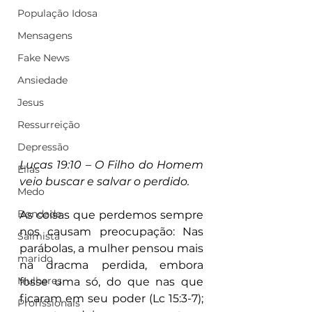
População Idosa
Mensagens
Fake News
Ansiedade
Jesus
Ressurreição
Depressão
Lucas 19:10 – O Filho do Homem 
Elias
veio buscar e salvar o perdido.
Medo
Bondade
As coisas que perdemos sempre 
nos causam preocupação: Nas 
Salmista
parábolas, a mulher pensou mais 
marido
na dracma perdida, embora 
Mulheres
fosse uma só, do que nas que 
ficaram em seu poder (Lc 15:3-7); 
Profissionais