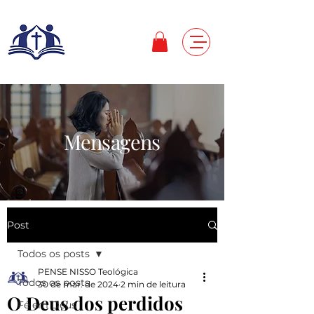
Mensagens
Post
Todos os posts
PENSE NISSO Teológica
Todos os posts
30 de mar. de 2024
2 min de leitura
O Deus dos perdidos
Fé em Deus