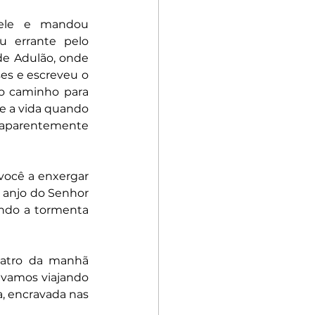
ele e mandou 
ou errante pelo 
de Adulão, onde 
es e escreveu o 
o caminho para 
e a vida quando 
parentemente 
você a enxergar 
 anjo do Senhor 
ndo a tormenta 
atro da manhã 
vamos viajando 
, encravada nas 