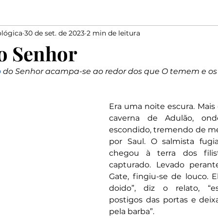
lógica
30 de set. de 2023
2 min de leitura
Elias
Medo
Bondade
Salmista
marido
o Senhor
o
 do Senhor acampa-se ao redor dos que O temem e os l
Elogiar
Dizer
Salomão
Proverbios
Davi
Era uma noite escura. Mais 
caverna de Adulão, onde
escondido, tremendo de me
por Saul. O salmista fugia
chegou à terra dos filis
capturado. Levado perante
Gate, fingiu-se de louco. El
doido”, diz o relato, “e
postigos das portas e deixav
pela barba”.