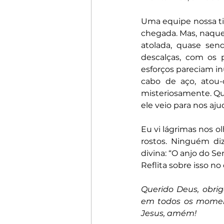
Uma equipe nossa tin
chegada. Mas, naque
atolada, quase sen
descalças, com os 
esforços pareciam in
cabo de aço, atou
misteriosamente. Qu
ele veio para nos aju
Eu vi lágrimas nos o
rostos. Ninguém di
divina: “O anjo do S
Reflita sobre isso no
Querido Deus, obri
em todos os moment
Jesus, amém!