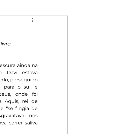
Mulheres
ivra.
Riqueza
Rebeldia
escura ainda na 
 Davi estava 
do, perseguido 
 para o sul, e 
teus, onde foi 
 Aquis, rei de 
e “se fingia de 
sgravatava nos 
a correr saliva 