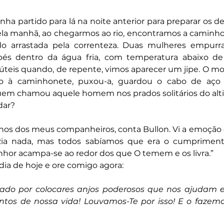
ha partido para lá na noite anterior para preparar os de
la manhã, ao chegarmos ao rio, encontramos a caminho
do arrastada pela correnteza. Duas mulheres empurra
pés dentro da água fria, com temperatura abaixo de 
úteis quando, de repente, vimos aparecer um jipe. O mot
-o à caminhonete, puxou-a, guardou o cabo de aço 
em chamou aquele homem nos prados solitários do alti
dar?
lhos dos meus companheiros, conta Bullon. Vi a emoção e
zia nada, mas todos sabíamos que era o cumpriment
enhor acampa-se ao redor dos que O temem e os livra.”
 dia de hoje e ore comigo agora:
gado por colocares anjos poderosos que nos ajudam 
os de nossa vida! Louvamos-Te por isso! E o fazem