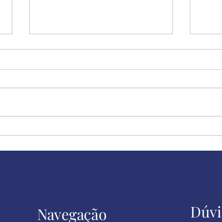
Felicidade!
Desc
sinc
Dúvi
Navegação