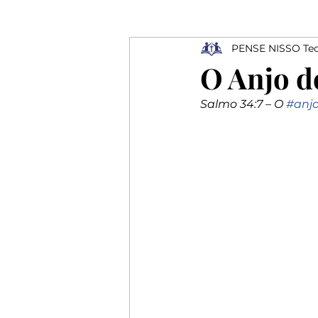
PENSE NISSO Teo
Ressurreição
Depressão
O Anjo d
Salmo 34:7 – O 
#anj
Profissionais
Elogios
Rejeição