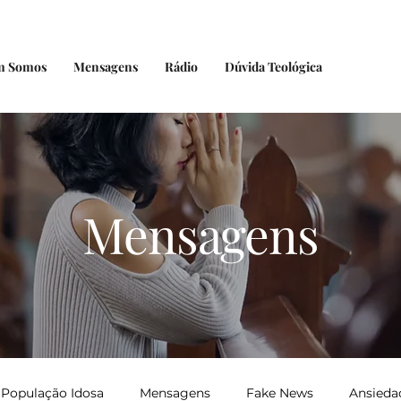
m Somos
Mensagens
Rádio
Dúvida Teológica
Mensagens
População Idosa
Mensagens
Fake News
Ansieda