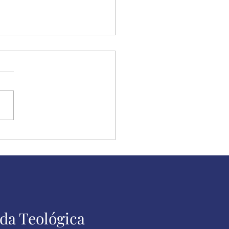
ulpe, mas eu sou
ero
da Teológica