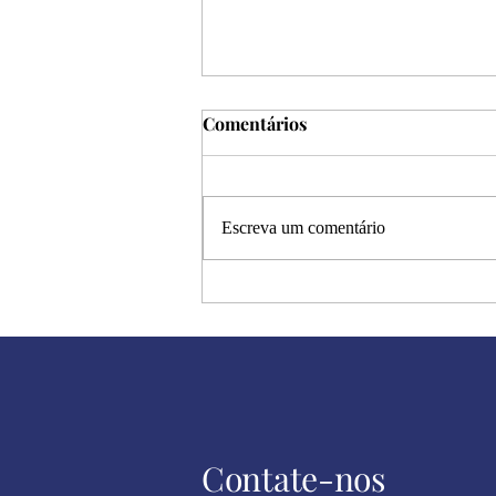
Comentários
Escreva um comentário
Halloween: a metáfora dos
dramas humanos
Contate-nos