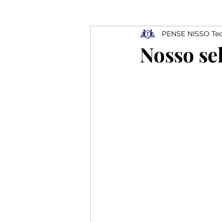
PENSE NISSO Teo
Ressurreição
Depressão
Nosso se
Profissionais
Elogios
Rejeição