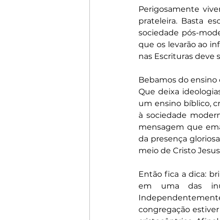
Perigosamente vive
prateleira. Basta 
sociedade pós-moder
que os levarão ao i
nas Escrituras deve 
Bebamos do ensino qu
Que deixa ideologias
um ensino bíblico, c
à sociedade moderna
mensagem que emana
da presença gloriosa
meio de Cristo Jesus,
Então fica a dica: 
em uma das inúm
Independentemente 
congregação estiver i