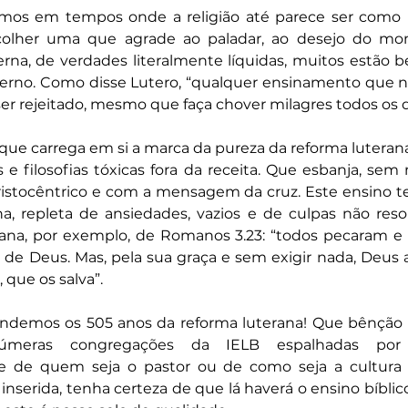
mos em tempos onde a religião até parece ser como 
escolher uma que agrade ao paladar, ao desejo do mo
na, de verdades literalmente líquidas, muitos estão 
nferno. Como disse Lutero, “qualquer ensinamento que n
ser rejeitado, mesmo que faça chover milagres todos os d
e carrega em si a marca da pureza da reforma luterana. 
 e filosofias tóxicas fora da receita. Que esbanja, sem
ristocêntrico e com a mensagem da cruz. Este ensino te
, repleta de ansiedades, vazios e de culpas não resol
, por exemplo, de Romanos 3.23: “todos pecaram e e
 de Deus. Mas, pela sua graça e sem exigir nada, Deus a
 que os salva”.
brindemos os 505 anos da reforma luterana! Que bênção 
eras congregações da IELB espalhadas por n
de quem seja o pastor ou de como seja a cultura n
nserida, tenha certeza de que lá haverá o ensino bíblico