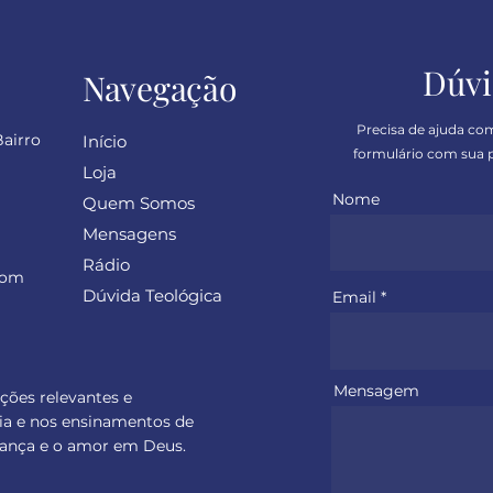
Dúvi
Navegação
Precisa de ajuda co
Bairro
Início
formulário com sua p
Loja
Nome
Quem Somos
Mensagens
Rádio
com
Dúvida Teológica
Email
Mensagem
ações relevantes e
ia e nos ensinamentos de
perança e o amor em Deus.