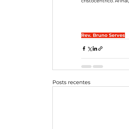
cristocêntrico. Afina
Rev. Bruno Serves
Posts recentes