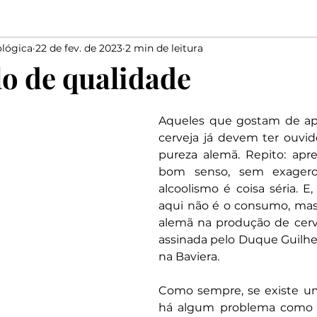
lógica
22 de fev. de 2023
2 min de leitura
Elias
Medo
Bondade
Salmista
marido
lo de qualidade
Elogiar
Dizer
Salomão
Proverbios
Davi
Aqueles que gostam de ap
cerveja já devem ter ouvido 
pureza alemã. Repito: apre
bom senso, sem exageros
alcoolismo é coisa séria. E, 
aqui não é o consumo, mas 
alemã na produção de cerveja
assinada pelo Duque Guilher
na Baviera.
Como sempre, se existe uma
há algum problema como 