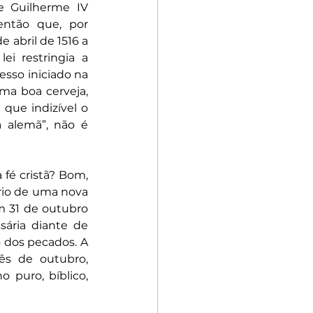
 Guilherme IV 
então que, por 
abril de 1516 a 
i restringia a 
sso iniciado na 
a boa cerveja, 
ue indizível o 
 alemã”, não é 
fé cristã? Bom, 
io de uma nova 
m 31 de outubro 
ária diante de 
 dos pecados. A 
ês de outubro, 
 puro, bíblico, 