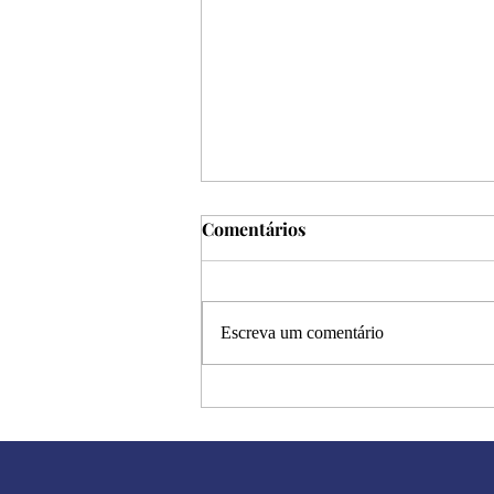
Comentários
Escreva um comentário
Halloween: a metáfora dos
dramas humanos