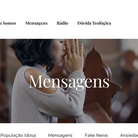
m Somos
Mensagens
Rádio
Dúvida Teológica
Mensagens
População Idosa
Mensagens
Fake News
Ansieda