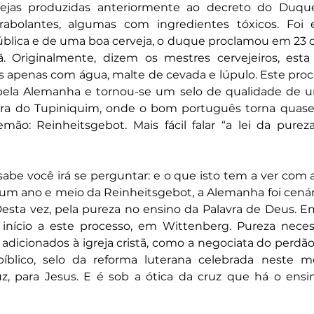
ejas produzidas anteriormente ao decreto do Duque
rabolantes, algumas com ingredientes tóxicos. Foi 
lica e de uma boa cerveja, o duque proclamou em 23 de 
. Originalmente, dizem os mestres cervejeiros, esta le
 apenas com água, malte de cevada e lúpulo. Este proce
 pela Alemanha e tornou-se um selo de qualidade de um
erra do Tupiniquim, onde o bom português torna quase q
ão: Reinheitsgebot. Mais fácil falar “a lei da pureza
sabe você irá se perguntar: e o que isto tem a ver com a 
 um ano e meio da Reinheitsgebot, a Alemanha foi cenár
Desta vez, pela pureza no ensino da Palavra de Deus. E
 início a este processo, em Wittenberg. Pureza necess
 adicionados à igreja cristã, como a negociata do perdão
íblico, selo da reforma luterana celebrada neste m
z, para Jesus. E é sob a ótica da cruz que há o ensino