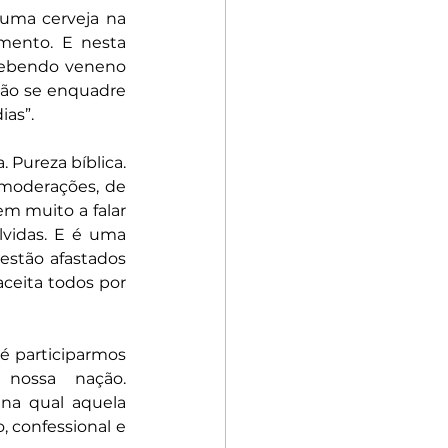
uma cerveja na 
mento. E nesta 
bebendo veneno 
ão se enquadre 
ias”.
Pureza bíblica. 
 moderações, de 
m muito a falar 
vidas. E é uma 
stão afastados 
ceita todos por 
é participarmos 
ossa nação. 
a qual aquela 
, confessional e 