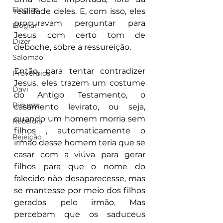
Elogios
realidade deles. E, com isso, eles 
procuravam perguntar para 
Elogiar
Jesus com certo tom de 
Dizer
deboche, sobre a ressureição. 
Salomão
Então, para tentar contradizer 
Proverbios
Jesus, eles trazem um costume 
Davi
do Antigo Testamento, o 
Riqueza
casamento levirato, ou seja, 
quando um homem morria sem 
Rebeldia
filhos , automaticamente o 
Rejeição
irmão desse homem teria que se 
casar com a viúva para gerar 
filhos para que o nome do 
falecido não desaparecesse, mas 
se mantesse por meio dos filhos 
gerados pelo irmão. Mas 
percebam que os saduceus 