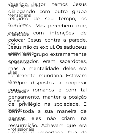
Querido leitor: temos Jesus 
População Idosa
dialogando com outro grupo 
Mensagens
religioso de seu tempo, os 
Fake News
saduceus. Mas percebem que, 
mesmo com intenções de 
Ansiedade
colocar Jesus contra a parede, 
Jesus
Jesus não os exclui. Os saduceus 
Ressurreição
eram um grupo extremamente 
conservador, eram sacerdotes, 
Depressão
mas a mentalidade deles era 
Elias
totalmente mundana. Estavam 
Medo
sempre dispostos a cooperar 
com os romanos e com tal 
Bondade
pensamento, manter a posição 
Salmista
de privilégio na sociedade. E 
marido
com toda a sua maneira de 
pensar, eles não criam na 
Mulheres
ressurreição. Achavam que era 
Profissionais
uma ideia importada, fora da 