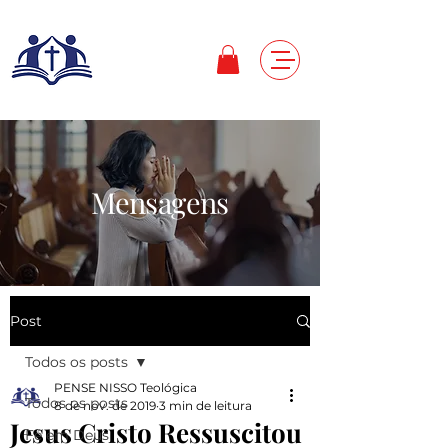
Mensagens
Post
Todos os posts
PENSE NISSO Teológica
Todos os posts
8 de nov. de 2019
3 min de leitura
Jesus Cristo Ressuscitou
Fé em Deus