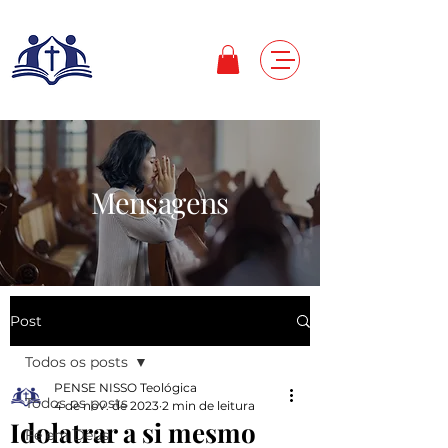
Mensagens
Post
Todos os posts
PENSE NISSO Teológica
Todos os posts
4 de nov. de 2023
2 min de leitura
Idolatrar a si mesmo
Fé em Deus