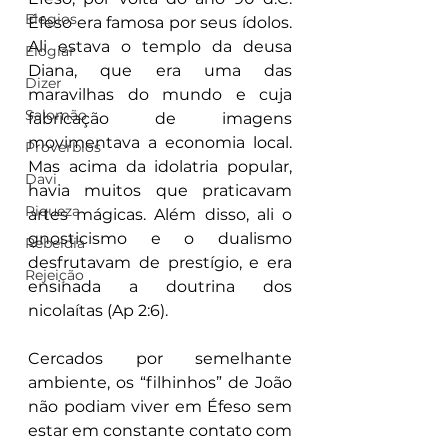
Elogios
Éfeso era famosa por seus ídolos. 
Ali estava o templo da deusa 
Elogiar
Diana, que era uma das 
Dizer
maravilhas do mundo e cuja 
Salomão
fabricação de imagens 
movimentava a economia local. 
Proverbios
Mas acima da idolatria popular, 
Davi
havia muitos que praticavam 
Riqueza
artes mágicas. Além disso, ali o 
gnosticismo e o dualismo 
Rebeldia
desfrutavam de prestígio, e era 
Rejeição
ensinada a doutrina dos 
nicolaítas (Ap 2:6).
Cercados por semelhante 
ambiente, os “filhinhos” de João 
não podiam viver em Éfeso sem 
estar em constante contato com 