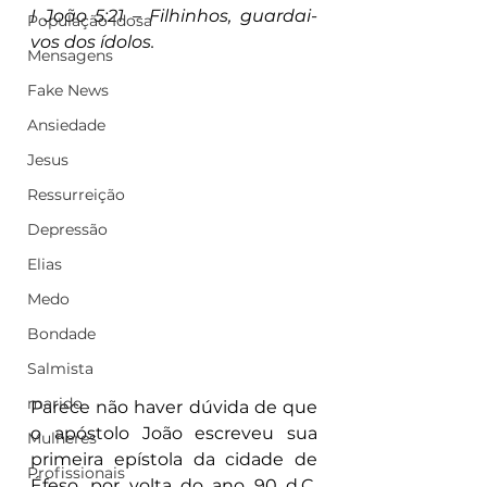
I João 5:21 – Filhinhos, guardai-
População Idosa
vos dos ídolos.
Mensagens
Fake News
Ansiedade
Jesus
Ressurreição
Depressão
Elias
Medo
Bondade
Salmista
marido
Parece não haver dúvida de que 
o apóstolo João escreveu sua 
Mulheres
primeira epístola da cidade de 
Profissionais
Éfeso, por volta do ano 90 d.C. 