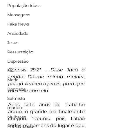
População Idosa
Mensagens
Fake News
Ansiedade
Jesus
Ressurreição
Depressão
Gênesis 29:21 – Disse Jacó a 
Elias
Labão: Dá-me minha mulher, 
Medo
pois já venceu o prazo, para que 
Bondade
me case com ela.
Salmista
Após sete anos de trabalho 
marido
árduo, o grande dia finalmente 
Mulheres
chegou. “Reuniu, pois, Labão 
todos os homens do lugar e deu 
Profissionais