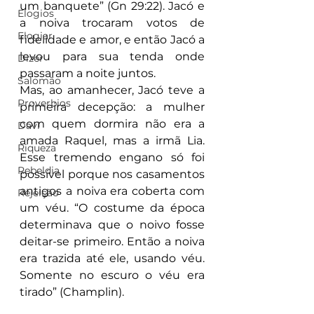
um banquete” (Gn 29:22). Jacó e 
Elogios
a noiva trocaram votos de 
Elogiar
fidelidade e amor, e então Jacó a 
levou para sua tenda onde 
Dizer
passaram a noite juntos.
Salomão
Mas, ao amanhecer, Jacó teve a 
Proverbios
primeira decepção: a mulher 
com quem dormira não era a 
Davi
amada Raquel, mas a irmã Lia. 
Riqueza
Esse tremendo engano só foi 
Rebeldia
possível porque nos casamentos 
antigos a noiva era coberta com 
Rejeição
um véu. “O costume da época 
determinava que o noivo fosse 
deitar-se primeiro. Então a noiva 
era trazida até ele, usando véu. 
Somente no escuro o véu era 
tirado” (Champlin).