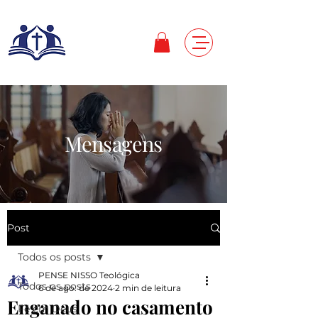
Mensagens
Post
Todos os posts
PENSE NISSO Teológica
Todos os posts
6 de ago. de 2024
2 min de leitura
Enganado no casamento
Fé em Deus