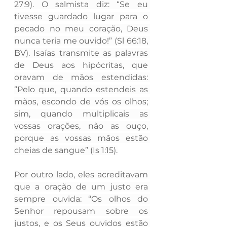
27:9). O salmista diz: “Se eu 
tivesse guardado lugar para o 
pecado no meu coração, Deus 
nunca teria me ouvido!” (Sl 66:18, 
BV). Isaías transmite as palavras 
de Deus aos hipócritas, que 
oravam de mãos estendidas: 
“Pelo que, quando estendeis as 
mãos, escondo de vós os olhos; 
sim, quando multiplicais as 
vossas orações, não as ouço, 
porque as vossas mãos estão 
cheias de sangue” (Is 1:15).
Por outro lado, eles acreditavam 
que a oração de um justo era 
sempre ouvida: “Os olhos do 
Senhor repousam sobre os 
justos, e os Seus ouvidos estão 