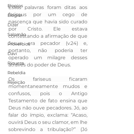
Elogios
Estas palavras foram ditas aos 
fariseus por um cego de 
Elogiar
nascença que havia sido curado 
Dizer
por Cristo. Ele estava 
Salomão
contestando a afirmação de que 
Jesus era pecador (v.24) e, 
Proverbios
portanto, não poderia ter 
Davi
operado um milagre desses 
Riqueza
através do poder de Deus.
Rebeldia
Os fariseus ficaram 
Rejeição
momentaneamente mudos e 
confusos, pois o Antigo 
Testamento de fato ensina que 
Deus não ouve pecadores. Jó, ao 
falar do ímpio, exclama: “Acaso, 
ouvirá Deus o seu clamor, em lhe 
sobrevindo a tribulação?” (Jó 