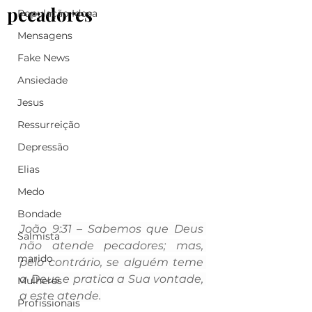
pecadores
População Idosa
Mensagens
Fake News
Ansiedade
Jesus
Ressurreição
Depressão
Elias
Medo
Bondade
João 9:31 – Sabemos que Deus 
Salmista
não atende pecadores; mas, 
marido
pelo contrário, se alguém teme 
a Deus e pratica a Sua vontade, 
Mulheres
a este atende.
Profissionais