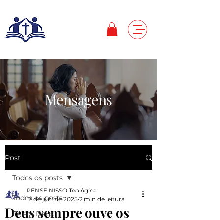
Mensagens
Post
Todos os posts
PENSE NISSO Teológica
Todos os posts
17 de jun. de 2025
2 min de leitura
Deus sempre ouve os
Fé em Deus