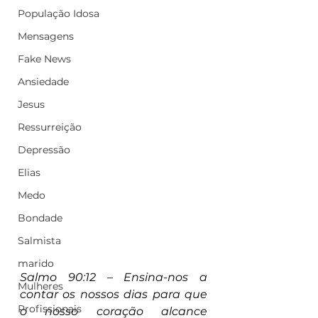
População Idosa
Mensagens
Fake News
Ansiedade
Jesus
Ressurreição
Depressão
Elias
Medo
Bondade
Salmista
marido
Salmo 90:12 – Ensina-nos a 
Mulheres
contar os nossos dias para que 
Profissionais
o nosso coração alcance 