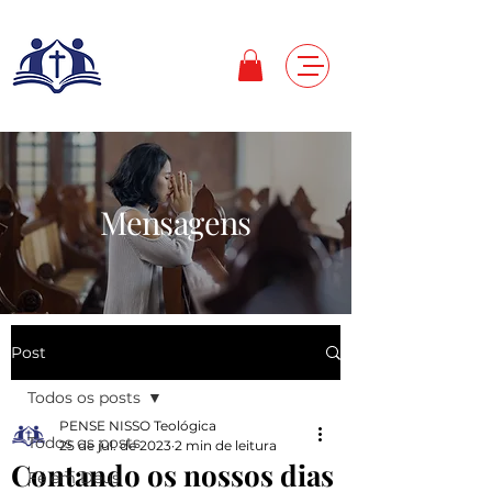
Mensagens
Post
Todos os posts
PENSE NISSO Teológica
Todos os posts
25 de jul. de 2023
2 min de leitura
Contando os nossos dias
Fé em Deus