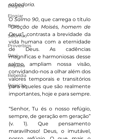
sabedoria.
Elogios
Elogiar
O 
Salmo 90
, que carrega o título 
Dizer
“
Oração de Moisés, homem de 
Deus
”, contrasta a brevidade da 
Salomão
vida humana com a eternidade 
Proverbios
de Deus. As cadências 
Davi
magníficas e harmoniosas desse 
salmo ampliam nossa visão, 
Riqueza
convidando-nos a olhar além dos 
Rebeldia
valores temporais e transitórios 
Rejeição
para aqueles que são realmente 
importantes, hoje e para sempre.
“Senhor, Tu és o nosso refúgio, 
sempre, de geração em geração” 
(v. 1). Que pensamento 
maravilhoso! Deus, o imutável, 
nosso refúgio. O que mais o 