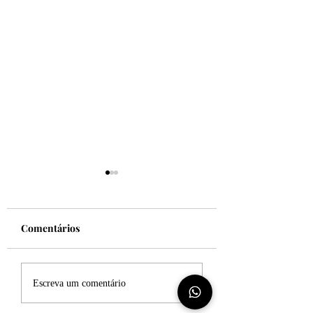
Comentários
Felicidade!
Desculpe, mas eu
Escreva um comentário
sincero