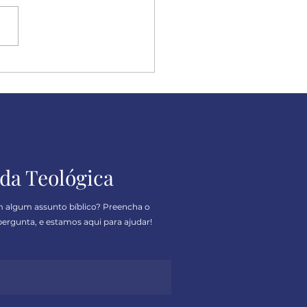
ulpe, mas eu sou
ero
da Teológica
m algum assunto bíblico? Preencha o
ergunta, e estamos aqui para ajudar!