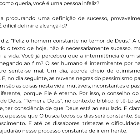
 como queria, você é uma pessoa infeliz?
rua procurando uma definição de sucesso, provavelme
 difícil definir e alcançá-lo?
 diz: “Feliz o homem constante no temor de Deus.” A ca
o o texto de hoje, não é necessariamente sucesso, mas
ói a vida. Você já percebeu que a intermitência é um 
hegando ao fim? O ser humano é intermitente por nat
ro sente-se mal. Um dia, acorda cheio de otimismo
 E, no dia seguinte, as nuvens negras do pessimismo p
im são as coisas nesta vida, mutáveis, inconstantes e pas
erente, porque Ele é eterno. Por isso, o conselho do s
e Deus. “Temer a Deus”, no contexto bíblico, é tê-Lo s
, ter consciência de que Deus está ao seu lado. É clar
, a pessoa que O busca todos os dias será constante. S
imento. E até os dissabores, tristezas e dificuldades
ajudarão nesse processo constante de ir em frente.