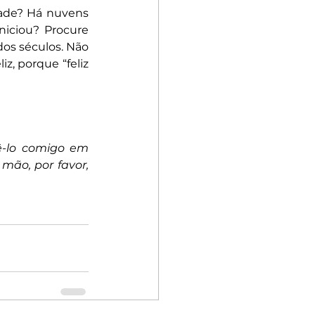
ade? Há nuvens 
iciou? Procure 
dos séculos. Não 
, porque “feliz 
ê-lo comigo em 
ão, por favor, 