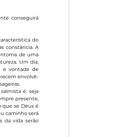
nte conseguirá 
racterística do 
 constância. A 
sintoma de uma 
ureza. Um dia, 
 e vontade de 
arecem envolvê-
sageiras.
almista é: seja 
empre presente, 
o que se Deus é 
eu caminho será 
 da vida serão 