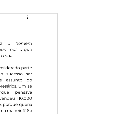
Mulheres
Riqueza
Rebeldia
liz o homem 
us, mas o que 
o mal.
nsiderado parte 
o sucesso ser 
e assunto do 
resários. Um se 
que pensava 
vendeu 110.000 
, porque queria 
uma maneira? Se 