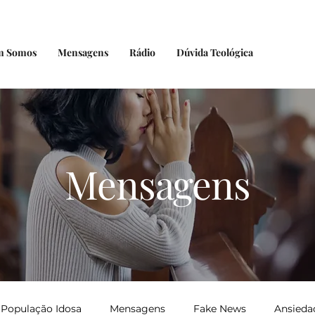
m Somos
Mensagens
Rádio
Dúvida Teológica
Mensagens
População Idosa
Mensagens
Fake News
Ansieda