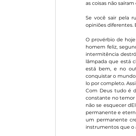
as coisas não saíram
Se você sair pela 
opiniões diferentes. É
O provérbio de hoje
homem feliz, segund
intermitência destr
lâmpada que está c
está bem, e no out
conquistar o mundo.
lo por completo. Ass
Com Deus tudo é dif
constante no temor d
não se esquecer dEle
permanente e eterno
um permanente cresc
instrumentos que o 