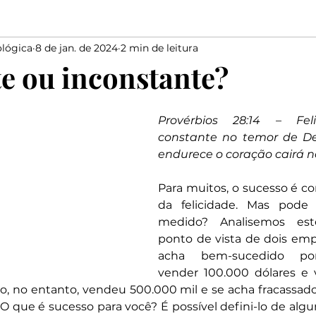
lógica
8 de jan. de 2024
2 min de leitura
Elias
Medo
Bondade
Salmista
marido
e ou inconstante?
Elogiar
Dizer
Salomão
Proverbios
Davi
Provérbios 28:14 – Fe
constante no temor de De
endurece o coração cairá n
Para muitos, o sucesso é co
da felicidade. Mas pode 
medido? Analisemos est
ponto de vista de dois emp
acha bem-sucedido por
vender 100.000 dólares e 
o, no entanto, vendeu 500.000 mil e se acha fracassado
O que é sucesso para você? É possível defini-lo de alg