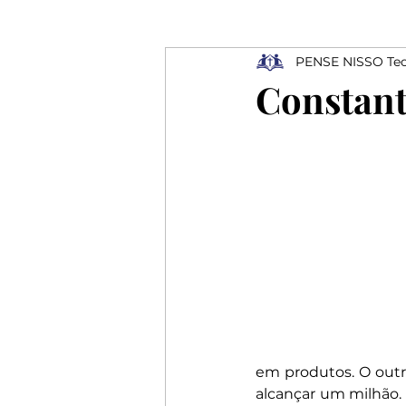
PENSE NISSO Teo
Ressurreição
Depressão
Constant
Profissionais
Elogios
Rejeição
em produtos. O outr
alcançar um milhão. 