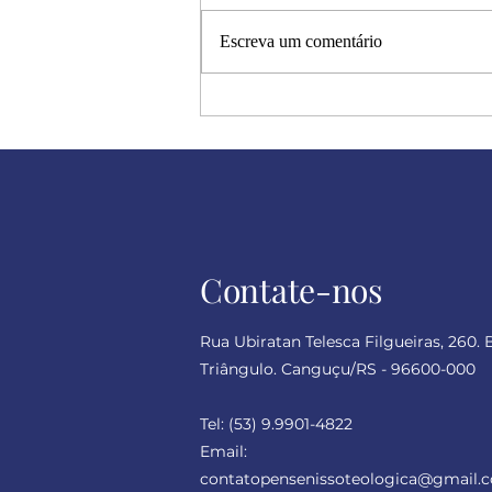
Escreva um comentário
Halloween: a metáfora dos
dramas humanos
Contate-nos
Rua Ubiratan Telesca Filgueiras, 260. 
Triângulo. Canguçu/RS - 96600-000
Tel:
(53) 9.9901-4822
Email:
contatopensenissoteologica
@gmail.