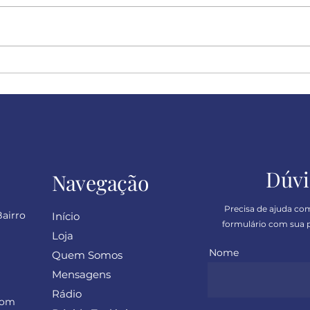
Felicidade!
Desc
sinc
Dúvi
Navegação
Precisa de ajuda co
Bairro
Início
formulário com sua p
Loja
Nome
Quem Somos
Mensagens
Rádio
com