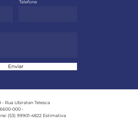
Telefone
Enviar
 - Rua Ubiratan Telesca
96600-000 -
one: (53) 99901-4822 Estimativa