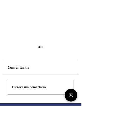
Comentários
Felicidade!
Desculpe, mas eu
Escreva um comentário
sincero