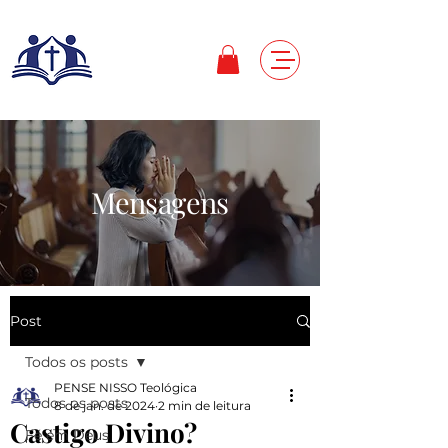
Mensagens
Post
Todos os posts
PENSE NISSO Teológica
Todos os posts
8 de jan. de 2024
2 min de leitura
Castigo Divino?
Fé em Deus