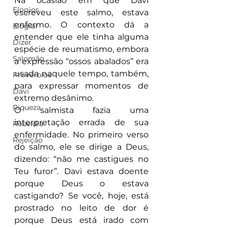
Na ocasião em que Davi 
Elogios
escreveu este salmo, estava 
enfermo. O contexto dá a 
Elogiar
entender que ele tinha alguma 
Dizer
espécie de reumatismo, embora 
Salomão
a expressão “ossos abalados” era 
usada naquele tempo, também, 
Proverbios
para expressar momentos de 
Davi
extremo desânimo.
Riqueza
O salmista fazia uma 
interpretação errada de sua 
Rebeldia
enfermidade. No primeiro verso 
Rejeição
do salmo, ele se dirige a Deus, 
dizendo: “não me castigues no 
Teu furor”. Davi estava doente 
porque Deus o estava 
castigando? Se você, hoje, está 
prostrado no leito de dor é 
porque Deus está irado com 