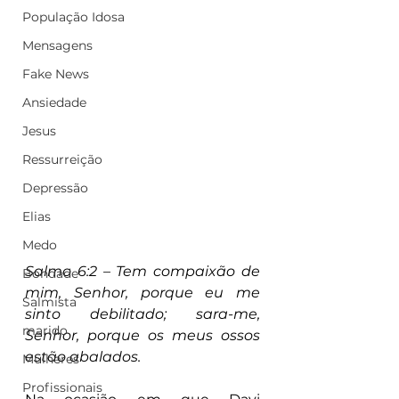
População Idosa
Mensagens
Fake News
Ansiedade
Jesus
Ressurreição
Depressão
Elias
Medo
Salmo 6:2 – Tem compaixão de 
Bondade
mim, Senhor, porque eu me 
Salmista
sinto debilitado; sara-me, 
marido
Senhor, porque os meus ossos 
estão abalados.
Mulheres
Profissionais