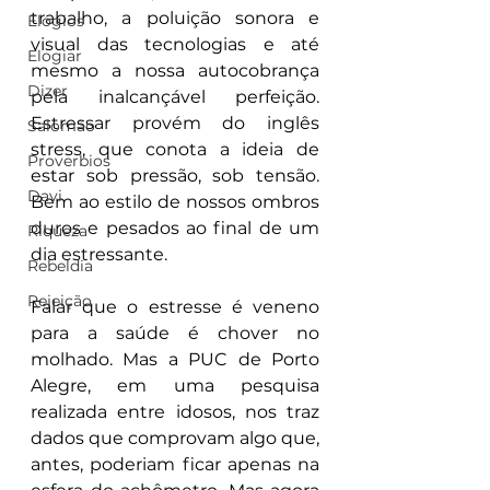
trabalho, a poluição sonora e 
Elogios
visual das tecnologias e até 
Elogiar
mesmo a nossa autocobrança 
Dizer
pela inalcançável perfeição. 
Estressar provém do inglês 
Salomão
stress, que conota a ideia de 
Proverbios
estar sob pressão, sob tensão. 
Davi
Bem ao estilo de nossos ombros 
duros e pesados ao final de um 
Riqueza
dia estressante.
Rebeldia
Rejeição
Falar que o estresse é veneno 
para a saúde é chover no 
molhado. Mas a PUC de Porto 
Alegre, em uma pesquisa 
realizada entre idosos, nos traz 
dados que comprovam algo que, 
antes, poderiam ficar apenas na 