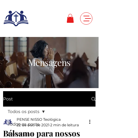
Mensagens
Post
Todos os posts
PENSE NISSO Teológica
Todos os posts
22 de out. de 2021
2 min de leitura
Bálsamo para nossos
Fé em Deus