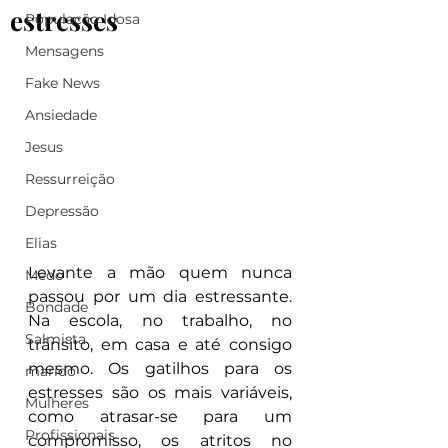
estresses
População Idosa
Mensagens
Fake News
Ansiedade
Jesus
Ressurreição
Depressão
Elias
Levante a mão quem nunca 
Medo
passou por um dia estressante. 
Bondade
Na escola, no trabalho, no 
Salmista
trânsito, em casa e até consigo 
mesmo. Os gatilhos para os 
marido
estresses são os mais variáveis, 
Mulheres
como atrasar-se para um 
Profissionais
compromisso, os atritos no 