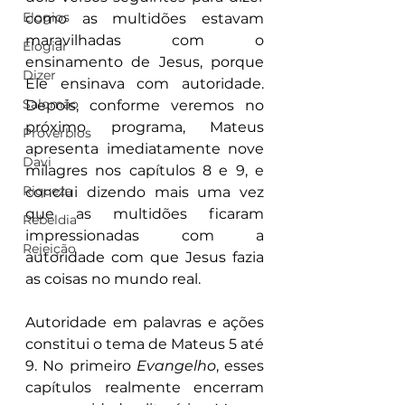
Elogios
como as multidões estavam 
maravilhadas com o 
Elogiar
ensinamento de Jesus, porque 
Dizer
Ele ensinava com autoridade. 
Salomão
Depois, conforme veremos no 
próximo programa, Mateus 
Proverbios
apresenta imediatamente nove 
Davi
milagres nos capítulos 8 e 9, e 
Riqueza
conclui dizendo mais uma vez 
que as multidões ficaram 
Rebeldia
impressionadas com a 
Rejeição
autoridade com que Jesus fazia 
as coisas no mundo real.
Autoridade em palavras e ações 
constitui o tema de Mateus 5 até 
9. No primeiro 
Evangelho
, esses 
capítulos realmente encerram 