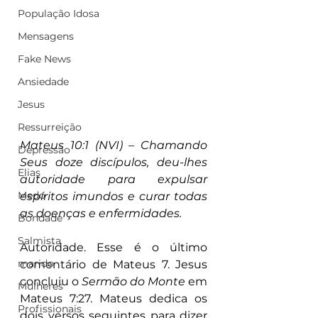
População Idosa
Mensagens
Fake News
Ansiedade
Jesus
Ressurreição
Mateus 10:1 (NVI) – Chamando 
Depressão
Seus doze discípulos, deu-lhes 
Elias
autoridade para expulsar 
Medo
espíritos imundos e curar todas 
as doenças e enfermidades.
Bondade
Salmista
Autoridade. Esse é o último 
marido
comentário de Mateus 7. Jesus 
concluiu o 
Sermão do Monte
 em 
Mulheres
Mateus 7:27. Mateus dedica os 
Profissionais
dois versos seguintes para dizer 