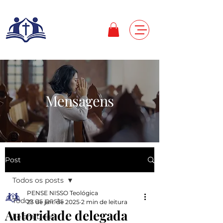
Mensagens
Post
Todos os posts
PENSE NISSO Teológica
Todos os posts
23 de jan. de 2025
2 min de leitura
Autoridade delegada
Fé em Deus