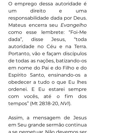
O emprego dessa autoridade é 
um direito e uma 
responsabilidade dada por Deus. 
Mateus encerra seu 
Evangelho
como esse lembrete: “Foi-Me 
dada”, disse Jesus, “toda 
autoridade no Céu e na Terra. 
Portanto, vão e façam discípulos 
de todas as nações, batizando-os 
em nome do Pai e do Filho e do 
Espírito Santo, ensinando-os a 
obedecer a tudo o que Eu lhes 
ordenei. E Eu estarei sempre 
com vocês, até o fim dos 
tempos” (Mt 28:18-20, 
NVI
).
Assim, a mensagem de Jesus 
em Seu grande sermão continua 
a se perpetuar. Não devemos ser 