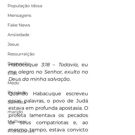
População Idosa
Mensagens
Fake News
Ansiedade
Jesus
Ressurreição
Depressão
Habacuque 3:18 – Todavia, eu 
me alegro no Senhor, exulto no 
Elias
Deus da minha salvação.
Medo
Bondade
Quando Habacuque escreveu 
essas palavras, o povo de Judá 
Salmista
estava em profunda apostasia. O 
marido
profeta lamentava os pecados 
Mulheres
de seus compatriotas e, ao 
mesmo tempo, estava convicto 
Profissionais