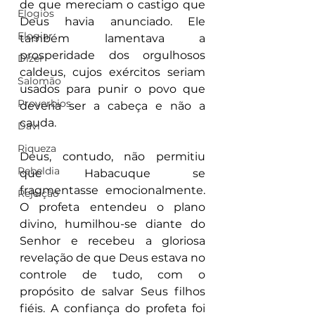
de que mereciam o castigo que 
Elogios
Deus havia anunciado. Ele 
Elogiar
também lamentava a 
prosperidade dos orgulhosos 
Dizer
caldeus, cujos exércitos seriam 
Salomão
usados para punir o povo que 
Proverbios
deveria ser a cabeça e não a 
cauda.
Davi
Riqueza
Deus, contudo, não permitiu 
Rebeldia
que Habacuque se 
fragmentasse emocionalmente. 
Rejeição
O profeta entendeu o plano 
divino, humilhou-se diante do 
Senhor e recebeu a gloriosa 
revelação de que Deus estava no 
controle de tudo, com o 
propósito de salvar Seus filhos 
fiéis. A confiança do profeta foi 