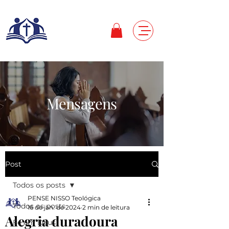
Mensagens
Post
Todos os posts
PENSE NISSO Teológica
Todos os posts
16 de jan. de 2024
2 min de leitura
Alegria duradoura
Fé em Deus