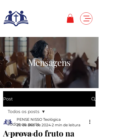
Mensagens
Post
Todos os posts
PENSE NISSO Teológica
Todos os posts
20 de dez. de 2024
2 min de leitura
A prova do fruto na
Fé em Deus