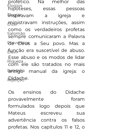
profético. Na melhor das 
Elogios
hipóteses, essas pessoas 
Elogiar
inspiravam a igreja e 
ministravam instruções, assim 
Dizer
como os verdadeiros profetas 
Salomão
sempre comunicaram a Palavra 
Proverbios
de Deus a Seu povo. Mas a 
função era suscetível de abuso. 
Davi
Esse abuso e os modos de lidar 
Riqueza
com ele são tratados no mais 
Rebeldia
antigo manual da igreja: o 
Didache.
Rejeição
Os ensinos do Didache 
provavelmente foram 
formulados logo depois que 
Mateus escreveu sua 
advertência contra os falsos 
profetas. Nos capítulos 11 e 12, o 