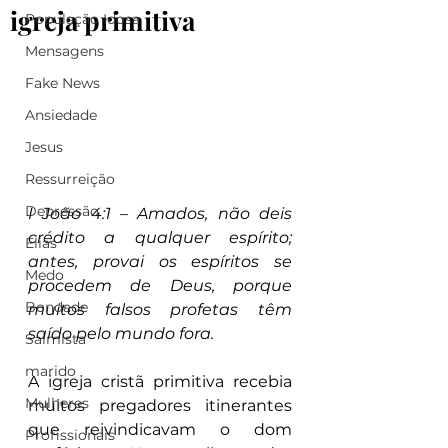
igreja primitiva
População Idosa
Mensagens
Fake News
Ansiedade
Jesus
Ressurreição
Depressão
I João 4:1 – Amados, não deis 
crédito a qualquer espírito; 
Elias
antes, provai os espíritos se 
Medo
procedem de Deus, porque 
Bondade
muitos falsos profetas têm 
saído pelo mundo fora.
Salmista
marido
A igreja cristã primitiva recebia 
Mulheres
muitos pregadores itinerantes 
que reivindicavam o dom 
Profissionais