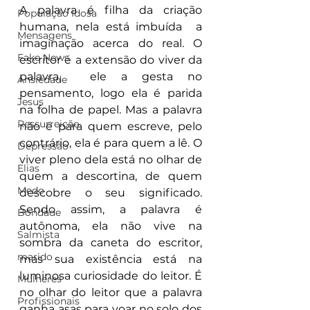
A palavra é filha da criação 
População Idosa
humana, nela está imbuída  a 
Mensagens
imaginação acerca do real. O 
Fake News
escritor é a extensão do viver da 
palavra,  ele a gesta no 
Ansiedade
pensamento, logo ela é parida 
Jesus
na folha de papel. Mas a palavra 
Ressurreição
não é para quem escreve, pelo 
contrário, ela é para quem a lê. O 
Depressão
viver pleno dela está no olhar de 
Elias
quem a descortina, de quem 
Medo
descobre o seu significado. 
Sendo assim, a palavra é 
Bondade
autônoma, ela não vive na 
Salmista
sombra da caneta do escritor, 
marido
mas sua existência está na 
luminosa curiosidade do leitor. É 
Mulheres
no olhar do leitor que a palavra 
Profissionais
ganha asas para voar no solo dos 