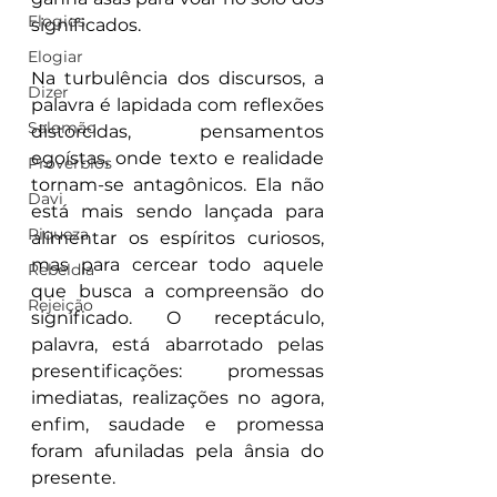
Elogios
significados.
Elogiar
Na turbulência dos discursos, a 
Dizer
palavra é lapidada com reflexões 
Salomão
distorcidas, pensamentos 
egoístas, onde texto e realidade 
Proverbios
tornam-se antagônicos. Ela não 
Davi
está mais sendo lançada para 
Riqueza
alimentar os espíritos curiosos, 
mas para cercear todo aquele 
Rebeldia
que busca a compreensão do 
Rejeição
significado. O receptáculo, 
palavra, está abarrotado pelas 
presentificações: promessas 
imediatas, realizações no agora, 
enfim, saudade e promessa 
foram afuniladas pela ânsia do 
presente.