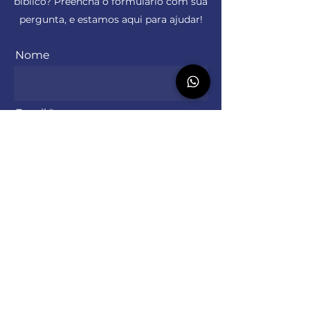
bíblico? Preencha o formulário com sua
pergunta, e estamos aqui para ajudar!
Nome
Email
Telefone
Mensagem