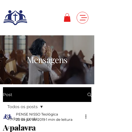
Mensagens
Post
Todos os posts
PENSE NISSO Teológica
Todos os posts
23 de jul. de 2019
1 min de leitura
A palavra
Fé em Deus