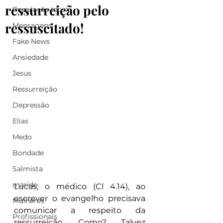
ressurreição pelo
População Idosa
ressuscitado!
Mensagens
Fake News
Ansiedade
Jesus
Ressurreição
Depressão
Elias
Medo
Bondade
Salmista
marido
Lucas, o médico (Cl 4.14), ao 
escrever o evangelho precisava 
Mulheres
comunicar a respeito da 
Profissionais
ressurreição. Como? Talvez 