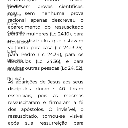
Elogios
pedissem provas científicas, 
mas, sem nenhuma prova 
Elogiar
racional apenas descreveu o 
Dizer
aparecimento do ressuscitado 
Salomão
para as mulheres (Lc 24.10), para 
os dois discípulos que estavam 
Proverbios
voltando para casa (Lc 24.13-35), 
Davi
para Pedro (Lc 24.34), para os 
Riqueza
discípulos (Lc 24.36), e para 
muitas outras pessoas (Lc 24. 52).
Rebeldia
Rejeição
As aparições de Jesus aos seus 
discípulos durante 40 foram 
essenciais, pois as mesmas 
ressuscitaram e firmaram a fé 
dos apóstolos. O invisível, o 
ressuscitado, tornou-se visível 
após sua ressurreição para 