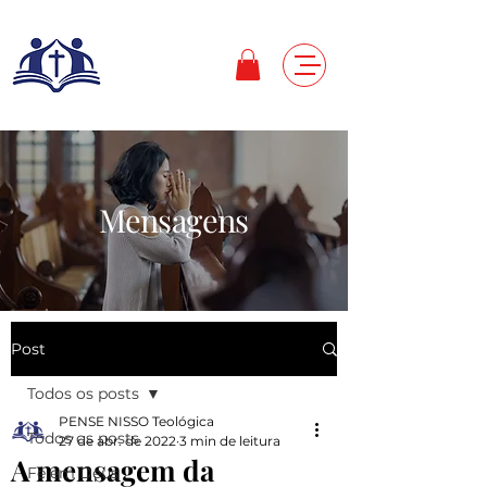
Mensagens
Post
Todos os posts
PENSE NISSO Teológica
Todos os posts
27 de abr. de 2022
3 min de leitura
A mensagem da
Fé em Deus