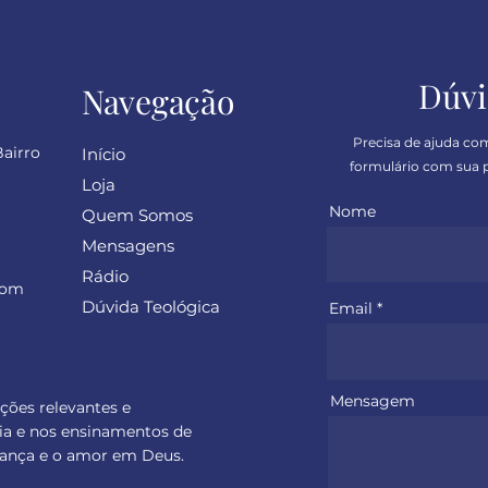
Dúvi
Navegação
Precisa de ajuda co
Bairro
Início
formulário com sua p
Loja
Nome
Quem Somos
Mensagens
Rádio
com
Dúvida Teológica
Email
Mensagem
ações relevantes e
ia e nos ensinamentos de
perança e o amor em Deus.