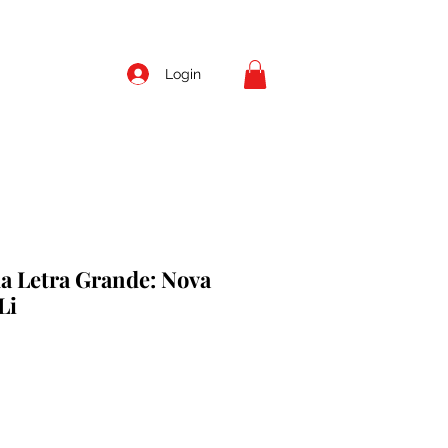
Login
da Letra Grande: Nova
Li
eço