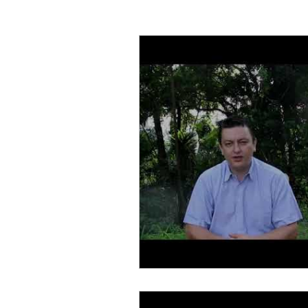
Ressurreição
Depressão
Profissionais
Elogios
Rejeição