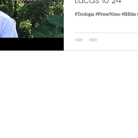
Lucas 10 24
#Teologia #PenseNisso #Bíblia