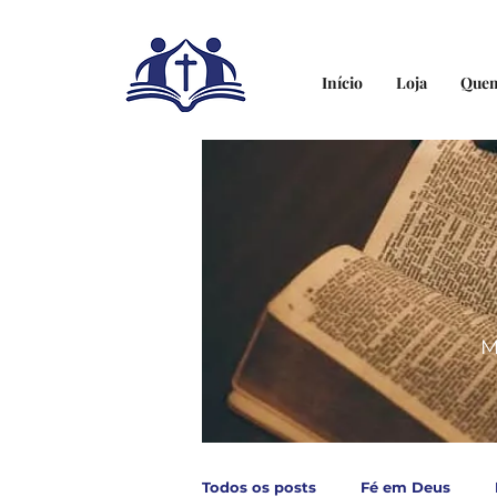
Início
Loja
Que
M
Todos os posts
Fé em Deus