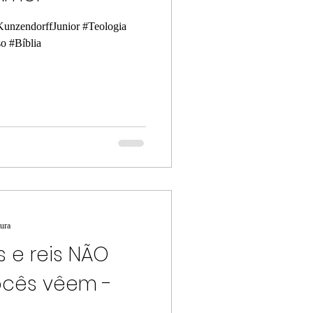
unzendorffJunior #Teologia
o #Bíblia
tura
s e reis NÃO
ocês vêem -