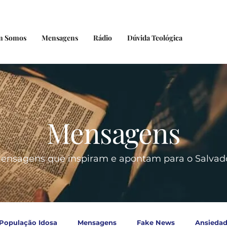
m Somos
Mensagens
Rádio
Dúvida Teológica
Mensagens
ensagens que inspiram e apontam para o Salvad
População Idosa
Mensagens
Fake News
Ansieda