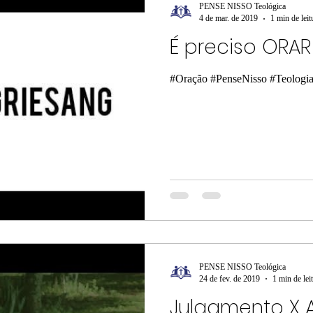
PENSE NISSO Teológica
4 de mar. de 2019
1 min de leit
É preciso ORAR
#Oração #PenseNisso #Teologia
PENSE NISSO Teológica
24 de fev. de 2019
1 min de lei
Julgamento X 