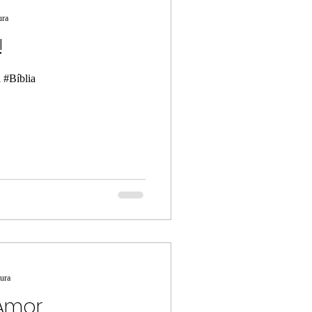
ura
!
 #Bíblia
tura
Amor