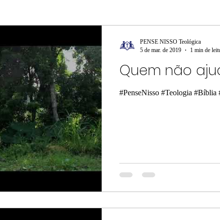
Elias
Medo
Bondade
Salmista
marido
PENSE NISSO Teológica
5 de mar. de 2019
1 min de leit
Quem não ajud
Elogiar
Dizer
Salomão
Proverbios
Davi
#PenseNisso #Teologia #Bíblia 