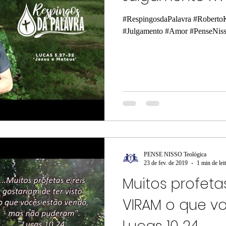
#RespingosdaPalavra #RobertoK
#Julgamento #Amor #PenseNiss
PENSE NISSO Teológica
23 de fev. de 2019
1 min de lei
Muitos profeta
VIRAM o que v