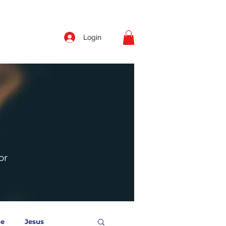
Login
or
de
Jesus