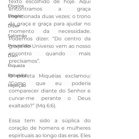
texto escolhido de hoje. Aqui 
Elogios
encontramos a graça 
Elogiar
mencionada duas vezes: o trono 
da graça e graça para ajudar no 
Dizer
momento da necessidade. 
Salomão
Podemos dizer: “Do centro da 
Proverbios
graça do Universo vem ao nosso 
encontro quando mais 
Davi
precisamos”.
Riqueza
Rebeldia
O profeta Miquéias exclamou: 
“Como que eu poderia 
Rejeição
comparecer diante do Senhor e 
curvar-me perante o Deus 
exaltado?” (Mq 6:6).
Essa tem sido a súplica do 
coração de homens e mulheres 
espirituais ao longo das eras. Eles 