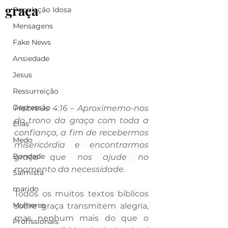
graça
População Idosa
Mensagens
Fake News
Ansiedade
Jesus
Ressurreição
Depressão
Hebreus 4:16 – Aproximemo-nos 
do trono da graça com toda a 
Elias
confiança, a fim de recebermos 
Medo
misericórdia e encontrarmos 
Bondade
graça que nos ajude no 
momento da necessidade.
Salmista
marido
Todos os muitos textos bíblicos 
Mulheres
sobre graça transmitem alegria, 
mas nenhum mais do que o 
Profissionais