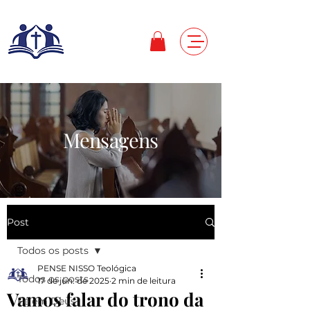
Mensagens
Post
Todos os posts
PENSE NISSO Teológica
Todos os posts
17 de jun. de 2025
2 min de leitura
Vamos falar do trono da
Fé em Deus