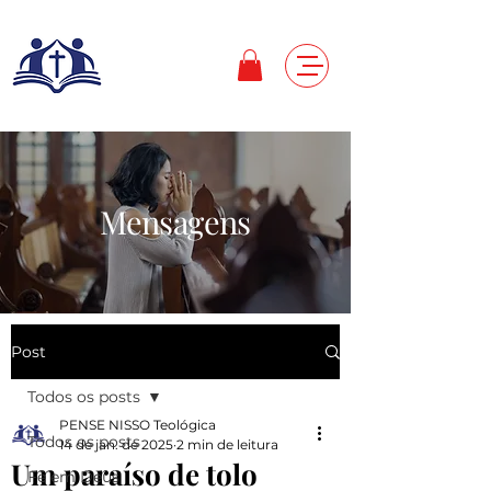
Mensagens
Post
Todos os posts
PENSE NISSO Teológica
Todos os posts
14 de jan. de 2025
2 min de leitura
Um paraíso de tolo
Fé em Deus