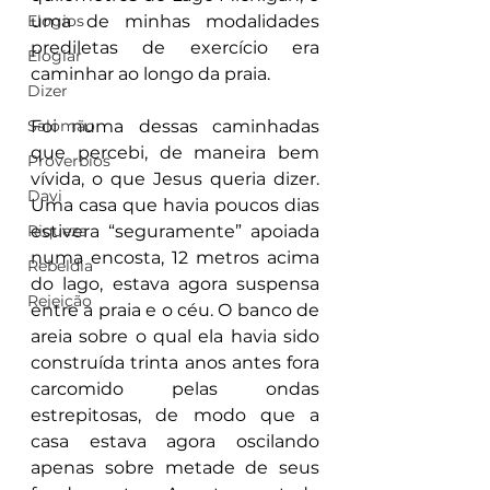
uma de minhas modalidades 
Elogios
prediletas de exercício era 
Elogiar
caminhar ao longo da praia.
Dizer
Foi numa dessas caminhadas 
Salomão
que percebi, de maneira bem 
Proverbios
vívida, o que Jesus queria dizer. 
Davi
Uma casa que havia poucos dias 
estivera “seguramente” apoiada 
Riqueza
numa encosta, 12 metros acima 
Rebeldia
do lago, estava agora suspensa 
Rejeição
entre a praia e o céu. O banco de 
areia sobre o qual ela havia sido 
construída trinta anos antes fora 
carcomido pelas ondas 
estrepitosas, de modo que a 
casa estava agora oscilando 
apenas sobre metade de seus 