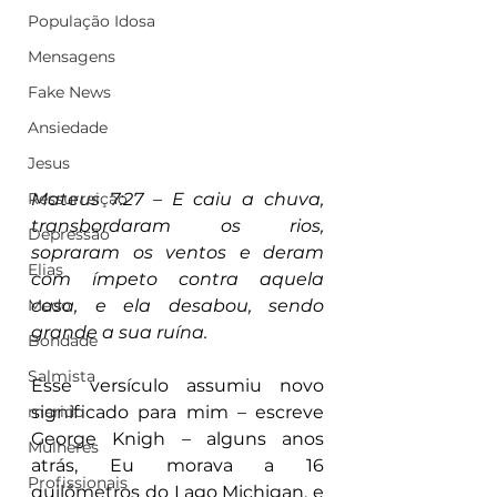
População Idosa
Mensagens
Fake News
Ansiedade
Jesus
Mateus 7:27 – E caiu a chuva, 
Ressurreição
transbordaram os rios, 
Depressão
sopraram os ventos e deram 
Elias
com ímpeto contra aquela 
casa, e ela desabou, sendo 
Medo
grande a sua ruína.
Bondade
Salmista
Esse versículo assumiu novo 
significado para mim – escreve 
marido
George Knigh – alguns anos 
Mulheres
atrás, Eu morava a 16 
Profissionais
quilômetros do Lago Michigan, e 