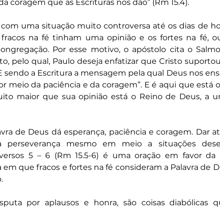
da coragem que as Escrituras nos dão” (Rm 15.4).
r com uma situação muito controversa até os dias de ho
racos na fé tinham uma opinião e os fortes na fé, out
ongregação. Por esse motivo, o apóstolo cita o Salm
to, pelo qual, Paulo deseja enfatizar que Cristo suportou
 sendo a Escritura a mensagem pela qual Deus nos ensin
r meio da paciência e da coragem”. E é aqui que está o
Muito maior que sua opinião está o Reino de Deus, a u
avra de Deus dá esperança, paciência e coragem. Dar at
 perseverança mesmo em meio a situações desenc
versos 5 – 6 (Rm 15.5-6) é uma oração em favor da 
 em que fracos e fortes na fé consideram a Palavra de 
.
isputa por aplausos e honra, são coisas diabólicas