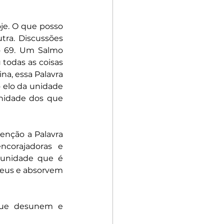
je. O que posso 
ra. Discussões 
o 69. Um Salmo 
 todas as coisas 
a, essa Palavra 
 elo da unidade 
nidade dos que 
enção a Palavra 
orajadoras e 
unidade que é 
Deus e absorvem 
 que desunem e 