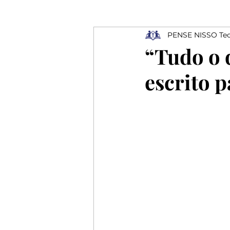
PENSE NISSO Teo
Ressurreição
Depressão
“Tudo o q
escrito 
Profissionais
Elogios
Rejeição