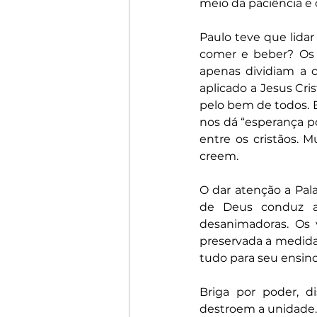
meio da paciência e 
Paulo teve que lida
comer e beber? Os f
apenas dividiam a c
aplicado a Jesus Cris
pelo bem de todos. E
nos dá “esperança po
entre os cristãos. 
creem.
O dar atenção a Pal
de Deus conduz a
desanimadoras. Os 
preservada a medida
tudo para seu ensino
Briga por poder, d
destroem a unidade.