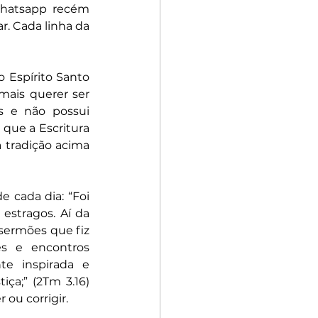
whatsapp recém 
r. Cada linha da 
 Espírito Santo 
ais querer ser 
s e não possui 
que a Escritura 
 tradição acima 
cada dia: “Foi 
estragos. Aí da 
sermões que fiz 
s e encontros 
e inspirada e 
iça;” (2Tm 3.16) 
 ou corrigir.