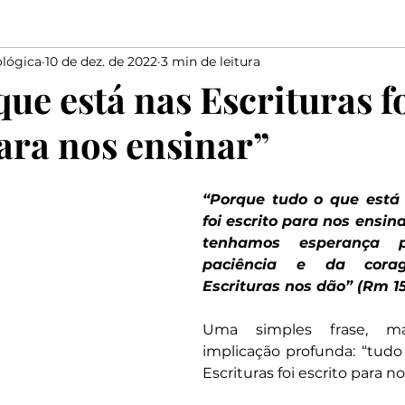
lógica
10 de dez. de 2022
3 min de leitura
Elias
Medo
Bondade
Salmista
marido
ue está nas Escrituras f
para nos ensinar”
Elogiar
Dizer
Salomão
Proverbios
Davi
“Porque tudo o que está 
foi escrito para nos ensina
tenhamos esperança 
paciência e da cora
Escrituras nos dão” (Rm 15
Uma simples frase, 
implicação profunda: “tudo
Escrituras foi escrito para n