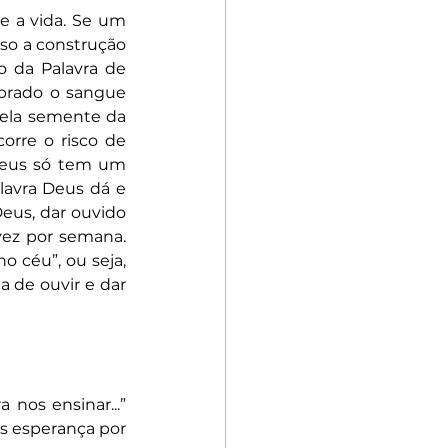
 a vida. Se um 
so a construção 
 da Palavra de 
brado o sangue 
pela semente da 
orre o risco de 
Deus só tem um 
lavra Deus dá e 
eus, dar ouvido 
ez por semana. 
o céu”, ou seja, 
de ouvir e dar 
 nos ensinar...” 
s esperança por 