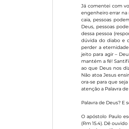
Já comentei com voc
engenheiro errar na 
caia, pessoas podem
Deus, pessoas pode
dessa pessoa (respon
dúvida do diabo e de
perder a eternidad
jeito para agir – De
mantém a fé! Santifi
ao que Deus nos diz
Não atoa Jesus ensino
ora-se para que sej
atenção a Palavra d
Palavra de Deus? E se
O apóstolo Paulo escr
(Rm 15.4). Dê ouvido