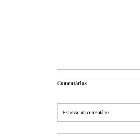
Comentários
Escreva um comentário
Halloween: a metáfora dos
dramas humanos