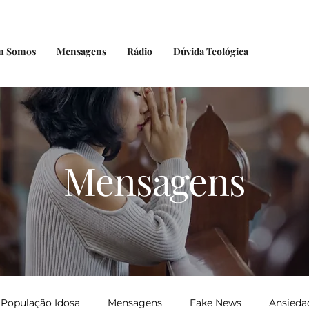
m Somos
Mensagens
Rádio
Dúvida Teológica
Mensagens
População Idosa
Mensagens
Fake News
Ansieda