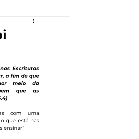
Mulheres
oi
Riqueza
Rebeldia
nas Escrituras 
r, a fim de que 
por meio da 
gem que as 
.4)
mas com uma 
 o que está nas 
os ensinar”