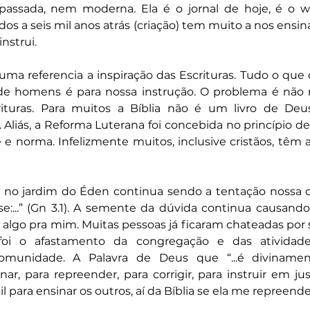
apassada, nem moderna. Ela é o jornal de hoje, é o 
dos a seis mil anos atrás (criação) tem muito a nos ensina
nstrui.
uma referencia a inspiração das Escrituras. Tudo o que o
e homens é para nossa instrução. O problema é não m
rituras. Para muitos a Bíblia não é um livro de Deu
Aliás, a Reforma Luterana foi concebida no princípio de 
é e norma. Infelizmente muitos, inclusive cristãos, têm a
 no jardim do Éden continua sendo a tentação nossa de 
:...” (Gn 3.1). A semente da dúvida continua causando 
r algo pra mim. Muitas pessoas já ficaram chateadas por 
 foi o afastamento da congregação e das atividade
omunidade. A Palavra de Deus que “...é divinament
ar, para repreender, para corrigir, para instruir em just
l para ensinar os outros, aí da Bíblia se ela me repreender