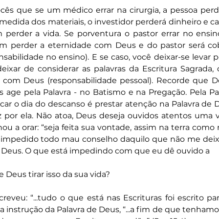
ês que se um médico errar na cirurgia, a pessoa perde
medida dos materiais, o investidor perderá dinheiro e ca
 perder a vida. Se porventura o pastor errar no ensino
m perder a eternidade com Deus e do pastor será co
sabilidade no ensino). E se caso, você deixar-se levar 
ixar de considerar as palavras da Escritura Sagrada, c
e com Deus (responsabilidade pessoal). Recorde que 
us age pela Palavra - no Batismo e na Pregação. Pela Pa
car o dia do descanso é prestar atenção na Palavra de D
 por ela. Não atoa, Deus deseja ouvidos atentos uma v
u a orar: “seja feita sua vontade, assim na terra como n
a impedido todo mau conselho daquilo que não me deixa 
e Deus. O que está impedindo com que eu dê ouvido a
 Deus tirar isso da sua vida?
eveu: “...tudo o que está nas Escrituras foi escrito para
 a instrução da Palavra de Deus, “...a fim de que tenhamo