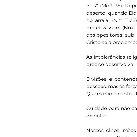
eles” (Mc 9.38). Re
deserto, quando Eld
no arraial (Nm 11.2
profetizassem (Nm 11
dos opositores, sub
Cristo seja proclamado
As intolerâncias rel
preciso desenvolver 
Divisões e contenda
pessoas, mas as força
Quem não é contra Je
Cuidado para não cair
de culto.
Nossos olhos, mãos 