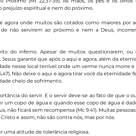
o Próximo (Mt 22.37-39). As mãos, os pés e os olhos
o prejuízo espiritual e nem do próximo.
e agora onde muitos são cotados como maiores por aq
 de não servirem ao próximo e nem a Deus, incorrer
eito do inferno. Apesar de muitos questionarem, ou 
, Jesus garante que após o aqui e agora, além da etern
ade nesse local terrível onde um verme nunca morre e o
,47). Não deixe o aqui e agora tirar você da eternidade f
idade cheio de sofrimento.
tância do servir. E o servir deve-se ao fato de que o ou
er um copo de água e quando esse copo de água é dad
us, não ficará sem recompensa (Mc 9.41). Muitas pessoas,
 Cristo e assim, não são contra nós, mas por nós.
r uma atitude de tolerância religiosa.