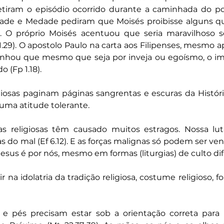
petiram o episódio ocorrido durante a caminhada do p
ade e Medade pediram que Moisés proibisse alguns qu
8). O próprio Moisés acentuou que seria maravilhoso s
.29). O apostolo Paulo na carta aos Filipenses, mesmo a
linhou que mesmo que seja por inveja ou egoísmo, o im
 (Fp 1.18).
igiosas paginam páginas sangrentas e escuras da História 
uma atitude tolerante.
s religiosas têm causado muitos estragos. Nossa lut
s do mal (Ef 6.12). E as forças malignas só podem ser ven
sus é por nós, mesmo em formas (liturgias) de culto dif
 na idolatria da tradição religiosa, costume religioso, f
e pés precisam estar sob a orientação correta para s