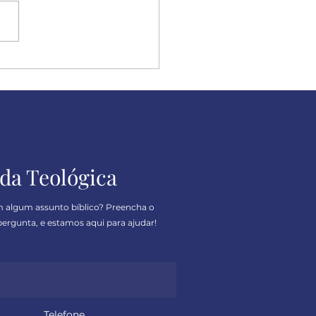
ulpe, mas eu sou
ero
da Teológica
m algum assunto bíblico? Preencha o
ergunta, e estamos aqui para ajudar!
Telefone