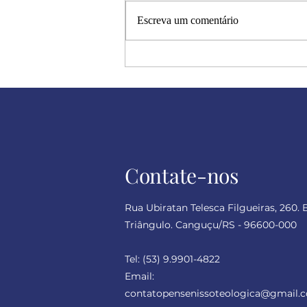
Escreva um comentário
Halloween: a metáfora dos
dramas humanos
Contate-nos
Rua Ubiratan Telesca Filgueiras, 260. 
Triângulo. Canguçu/RS - 96600-000
Tel:
(53) 9.9901-4822
Email:
contatopensenissoteologica
@gmail.