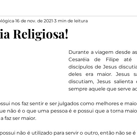
lógica
16 de nov. de 2021
3 min de leitura
Elias
Medo
Bondade
Salmista
marido
ia Religiosa!
Elogiar
Dizer
Salomão
Proverbios
Davi
Durante a viagem desde as 
Cesaréia de Filipe até 
discípulos de Jesus discut
deles era maior. Jesus 
discutiam, Jesus salienta
sempre aquele que serve ao
ssui nos faz sentir e ser julgados como melhores e maior
que não é o que uma pessoa é e possui que a torna maior,
a faz ser maior.
possui não é utilizado para servir o outro, então não se é