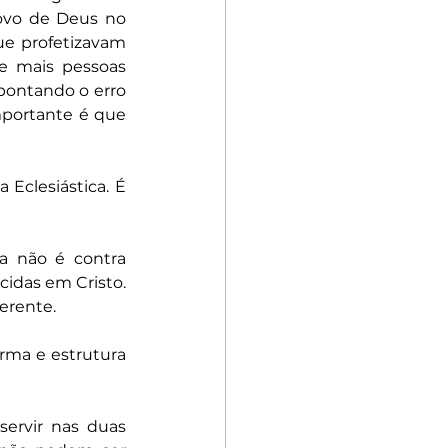
ovo de Deus no 
e profetizavam 
e mais pessoas 
pontando o erro 
portante é que 
Eclesiástica. É 
a não é contra 
cidas em Cristo. 
erente.
orma e estrutura 
ervir nas duas 