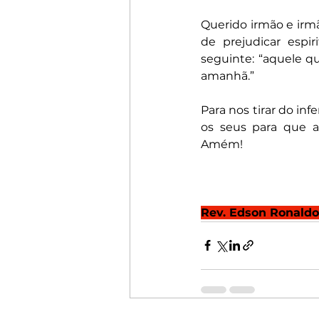
Querido irmão e irmã
de prejudicar espi
seguinte: “aquele qu
amanhã.”
Para nos tirar do inf
os seus para que a
Amém!
Rev. Edson Ronald