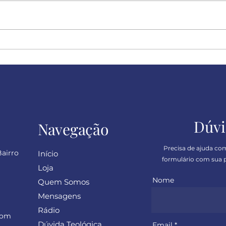
Felicidade!
Desc
sinc
Dúvi
Navegação
Precisa de ajuda co
Bairro
Início
formulário com sua p
Loja
Nome
Quem Somos
Mensagens
Rádio
com
Dúvida Teológica
Email