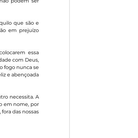
 não podem ser 
uilo que são e 
ão em prejuízo 
colocarem essa 
idade com Deus, 
 fogo nunca se 
eliz e abençoada 
tro necessita. A 
o em nome, por 
 fora das nossas 