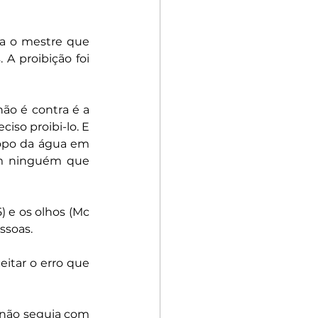
a o mestre que 
proibição foi 
o é contra é a 
so proibi-lo. E 
copo da água em 
am ninguém que 
 e os olhos (Mc 
essoas.
itar o erro que 
não seguia com 