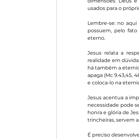
dimensões: Deus e 
usados para o própri
Lembre-se: no aqui 
possuem, pelo fato
eterno.
Jesus relata a resp
realidade em dúvida
há também a eternid
apaga (Mc 9.43,45, 46
e coloca-lo na etern
Jesus acentua a impor
necessidade pode s
honra e glória de Jes
trincheiras, servem a
É preciso desenvolve