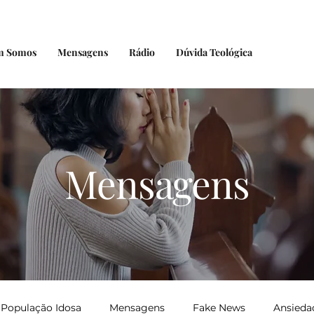
m Somos
Mensagens
Rádio
Dúvida Teológica
Mensagens
População Idosa
Mensagens
Fake News
Ansieda