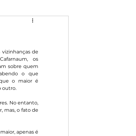
Mulheres
Riqueza
Rebeldia
vizinhanças de 
Cafarnaum, os 
iam sobre quem 
sabendo o que 
 que o maior é 
 outro.
es. No entanto, 
 mas, o fato de 
 maior, apenas é 