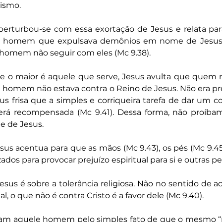
lismo.
perturbou-se com essa exortação de Jesus e relata par
 homem que expulsava demônios em nome de Jesus. A 
e homem não seguir com eles (Mc 9.38).
 o maior é aquele que serve, Jesus avulta que quem nã
e homem não estava contra o Reino de Jesus. Não era preci
Jesus frisa que a simples e corriqueira tarefa de dar um 
erá recompensada (Mc 9.41). Dessa forma, não proíb
e de Jesus.
sus acentua para que as mãos (Mc 9.43), os pés (Mc 9.45)
izados para provocar prejuízo espiritual para si e outras p
us é sobre a tolerância religiosa. Não no sentido de ace
al, o que não é contra Cristo é a favor dele (Mc 9.40).
iram aquele homem pelo simples fato de que o mesmo “