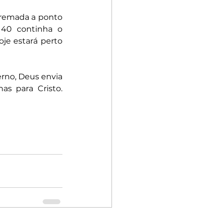
tremada a ponto 
 40 continha o 
je estará perto 
erno, Deus envia 
s para Cristo. 