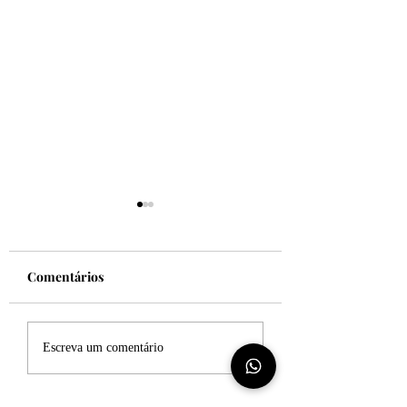
Comentários
Felicidade!
Desculpe, mas eu
Escreva um comentário
sincero