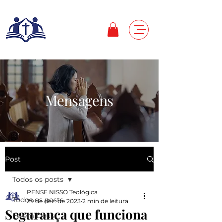
Mensagens
Post
Todos os posts
PENSE NISSO Teológica
Todos os posts
29 de dez. de 2023
2 min de leitura
Segurança que funciona
Fé em Deus