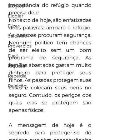
importância do refúgio quando 
Elogios
precisa dele.
Elogiar
No texto de hoje, são enfatizadas 
Dizer
duas palavras: amparo e refúgio. 
As pessoas procuram segurança. 
Salomão
Nenhum político tem chances 
Proverbios
de ser eleito sem um bom 
Davi
programa de segurança. As 
famílias abastadas gastam muito 
Riqueza
dinheiro para proteger seus 
Rebeldia
filhos. As pessoas protegem suas 
Rejeição
casas e colocam seus bens no 
seguro. Contudo, os perigos dos 
quais elas se protegem são 
apenas físicos.
A mensagem de hoje é o 
segredo para proteger-se de 