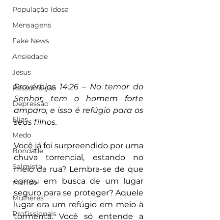
População Idosa
Mensagens
Fake News
Ansiedade
Jesus
Provérbios 14:26 – No temor do 
Ressurreição
Senhor, tem o homem forte 
Depressão
amparo, e isso é refúgio para os 
Elias
seus filhos.
Medo
Você já foi surpreendido por uma 
Bondade
chuva torrencial, estando no 
Salmista
meio da rua? Lembra-se de que 
correu em busca de um lugar 
marido
seguro para se proteger? Aquele 
Mulheres
lugar era um refúgio em meio à 
Profissionais
tormenta. Você só entende a 