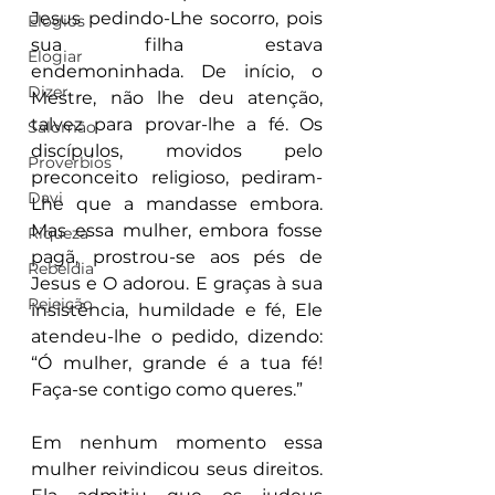
Jesus pedindo-Lhe socorro, pois 
Elogios
sua filha estava 
Elogiar
endemoninhada. De início, o 
Dizer
Mestre, não lhe deu atenção, 
talvez para provar-lhe a fé. Os 
Salomão
discípulos, movidos pelo 
Proverbios
preconceito religioso, pediram-
Davi
Lhe que a mandasse embora. 
Mas essa mulher, embora fosse 
Riqueza
pagã, prostrou-se aos pés de 
Rebeldia
Jesus e O adorou. E graças à sua 
Rejeição
insistência, humildade e fé, Ele 
atendeu-lhe o pedido, dizendo: 
“Ó mulher, grande é a tua fé! 
Faça-se contigo como queres.”
Em nenhum momento essa 
mulher reivindicou seus direitos. 