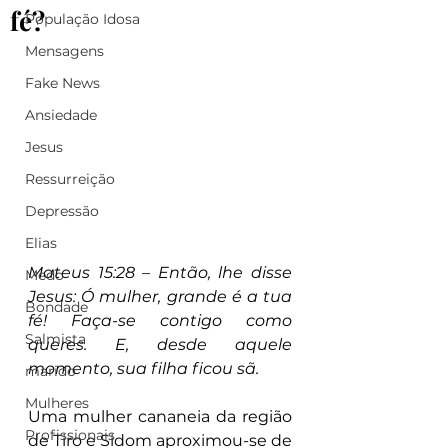
fé?
População Idosa
Mensagens
Fake News
Ansiedade
Jesus
Ressurreição
Depressão
Elias
Mateus 15:28 – Então, lhe disse 
Medo
Jesus: Ó mulher, grande é a tua 
Bondade
fé! Faça-se contigo como 
Salmista
queres. E, desde aquele 
momento, sua filha ficou sã.
marido
Mulheres
Uma mulher cananeia da região 
Profissionais
de Tiro e Sidom aproximou-se de 