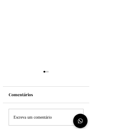
Comentários
Felicidade!
Desculpe, mas eu
Escreva um comentário
sincero