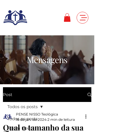
Mensagens
Post
Todos os posts
PENSE NISSO Teológica
Todos os posts
16 de jan. de 2024
2 min de leitura
Qual o tamanho da sua
Fé em Deus