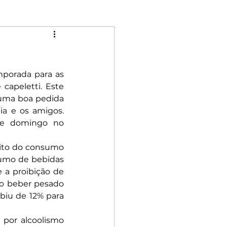
Mulheres
mporada para as 
Riqueza
Rebeldia
apeletti. Este 
uma boa pedida 
ia e os amigos. 
de domingo no 
ito do consumo 
sumo de bebidas 
 a proibição de 
o beber pesado 
iu de 12% para 
 por alcoolismo 