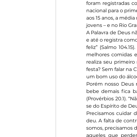
foram registradas c
nacional para o prime
aos 15 anos, a média
jovens – e no Rio Gr
A Palavra de Deus não
e até o registra com
feliz” (Salmo 104.1
melhores comidas e
realiza seu primeir
festa? Sem falar na C
um bom uso do álcoo
Porém nosso Deus no
bebe demais fica ba
(Provérbios 20.1). 
se do Espírito de Deu
Precisamos cuidar d
deu. A falta de cont
somos, precisamos d
aqueles que perder