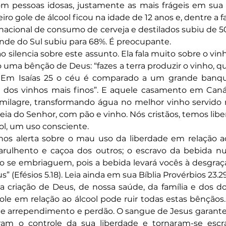
om pessoas idosas, justamente as mais frágeis em sua 
iro gole de álcool ficou na idade de 12 anos e, dentre a fai
 nacional de consumo de cerveja e destilados subiu de 5
ande do Sul subiu para 68%. É preocupante.
 silencia sobre este assunto. Ela fala muito sobre o vin
o uma bênção de Deus: “fazes a terra produzir o vinho, qu
5). Em Isaías 25 o céu é comparado a um grande banque
 dos vinhos mais finos”. E aquele casamento em Caná
o milagre, transformando água no melhor vinho servido 
eia do Senhor, com pão e vinho. Nós cristãos, temos libe
l, um uso consciente.
s alerta sobre o mau uso da liberdade em relação ao
rulhento e caçoa dos outros; o escravo da bebida nun
“Não se embriaguem, pois a bebida levará vocês à desgr
s” (Efésios 5.18). Leia ainda em sua Bíblia Provérbios 23.2
a criação de Deus, de nossa saúde, da família e dos do
role em relação ao álcool pode ruir todas estas bênçãos
e arrependimento e perdão. O sangue de Jesus garante 
am o controle da sua liberdade e tornaram-se escra