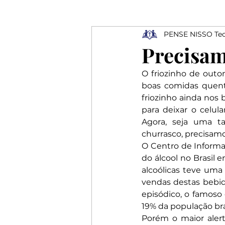
PENSE NISSO Teo
Ressurreição
Depressão
Precisamo
O friozinho de outon
Profissionais
Elogios
boas comidas quente
friozinho ainda no
para deixar o celul
Rejeição
Agora, seja uma t
churrasco, precisamos 
O Centro de Informa
do álcool no Brasil 
alcoólicas teve uma 
vendas destas bebid
episódico, o famoso
19% da população bras
Porém o maior alert