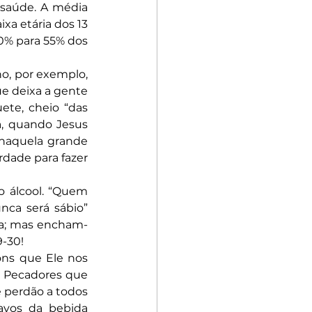
saúde. A média 
xa etária dos 13 
0% para 55% dos 
ho, por exemplo, 
e deixa a gente 
te, cheio “das 
, quando Jesus 
naquela grande 
rdade para fazer 
 álcool. “Quem 
ca será sábio” 
aça; mas encham-
9-30!
ns que Ele nos 
. Pecadores que 
perdão a todos 
vos da bebida 