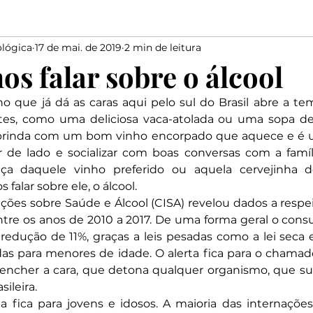
lógica
17 de mai. de 2019
2 min de leitura
Elias
Medo
Bondade
Salmista
marido
s falar sobre o álcool
o que já dá as caras aqui pelo sul do Brasil abre a te
Elogiar
Dizer
Salomão
Proverbios
Davi
s, como uma deliciosa vaca-atolada ou uma sopa de c
s brinda com um bom vinho encorpado que aquece e é 
ar de lado e socializar com boas conversas com a famíl
aça daquele vinho preferido ou aquela cervejinha 
falar sobre ele, o álcool.
ções sobre Saúde e Álcool (CISA) revelou dados a respe
entre os anos de 2010 a 2017. De uma forma geral o con
redução de 11%, graças a leis pesadas como a lei seca e
as para menores de idade. O alerta fica para o chamad
 encher a cara, que detona qualquer organismo, que sub
ileira.
a fica para jovens e idosos. A maioria das internações