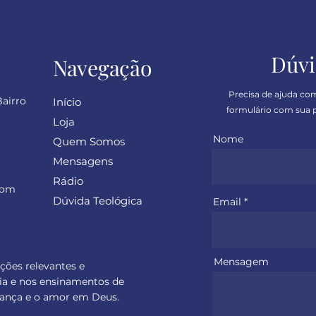
Dúvi
Navegação
Precisa de ajuda co
Bairro
Início
formulário com sua p
Loja
Nome
Quem Somos
Mensagens
Rádio
com
Dúvida Teológica
Email
Mensagem
ações relevantes e
ia e nos ensinamentos de
perança e o amor em Deus.