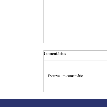
Comentários
Escreva um comentário
Halloween: a metáfora dos
dramas humanos