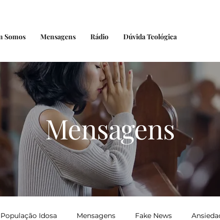
m Somos
Mensagens
Rádio
Dúvida Teológica
Mensagens
População Idosa
Mensagens
Fake News
Ansieda