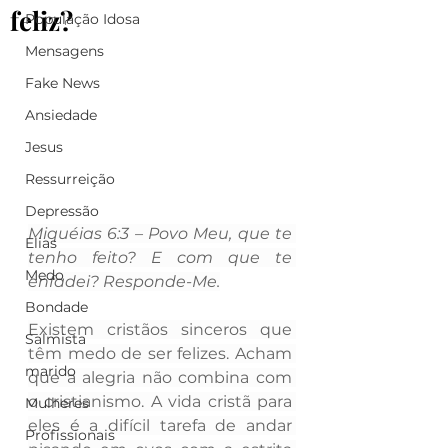
feliz?
População Idosa
Mensagens
Fake News
Ansiedade
Jesus
Ressurreição
Depressão
Miquéias 6:3 – Povo Meu, que te 
Elias
tenho feito? E com que te 
Medo
enfadei? Responde-Me.
Bondade
Existem cristãos sinceros que 
Salmista
têm medo de ser felizes. Acham 
marido
que a alegria não combina com 
o cristianismo. A vida cristã para 
Mulheres
eles é a difícil tarefa de andar 
Profissionais