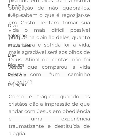
pisando em ovos com a estrita 
Elogios
obrigação de não quebrá-los. 
Não sabem o que é regozijar-se 
Elogiar
em Cristo. Tentam tornar sua 
Dizer
vida o mais difícil possível 
Salomão
porque na opinião deles, quanto 
mais dura e sofrida for a vida, 
Proverbios
mais agradável será aos olhos de 
Davi
Deus. Afinal de contas, não foi 
Riqueza
Jesus que comparou a vida 
cristã com “um caminho 
Rebeldia
estreito”?
Rejeição
Como é trágico quando os 
cristãos dão a impressão de que 
andar com Jesus em obediência 
é uma experiência 
traumatizante e destituída de 
alegria.