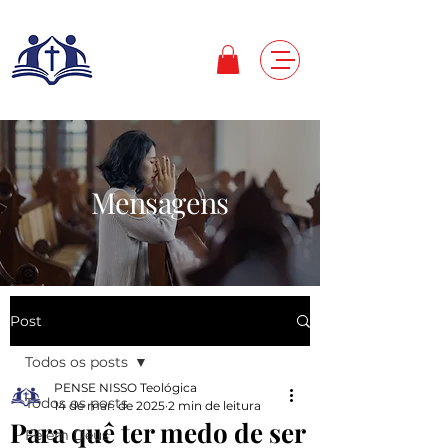
Mensagens
Post
Todos os posts
PENSE NISSO Teológica
Todos os posts
14 de mar. de 2025
2 min de leitura
Para quê ter medo de ser
Fé em Deus