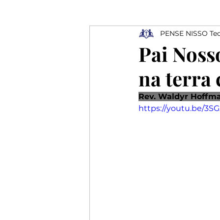
PENSE NISSO Teo
Ressurreição
Depressão
Pai Nosso
na terra
Profissionais
Elogios
Rev. Waldyr Hoffm
https://youtu.be/3S
Rejeição