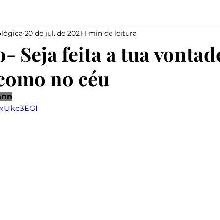
lógica
20 de jul. de 2021
1 min de leitura
Elias
Medo
Bondade
Salmista
marido
- Seja feita a tua vontad
 como no céu
Elogiar
Dizer
Salomão
Proverbios
Davi
ann
GxUkc3EGI