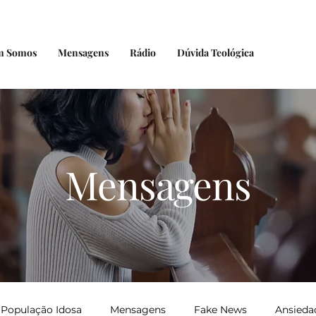
m Somos
Mensagens
Rádio
Dúvida Teológica
Mensagens
População Idosa
Mensagens
Fake News
Ansieda