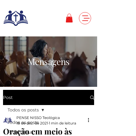
Mensagens
Post
Todos os posts
PENSE NISSO Teológica
Todos os posts
18 de dez. de 2021
1 min de leitura
Oração em meio às
Fé em Deus