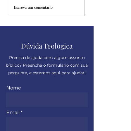
Desculpe, mas eu
Escreva um comentário
sincero
Dúvida Teológica
Precisa de ajuda com algum assunto
bíblico? Preencha o formulário com sua
pergunta, e estamos aqui para ajudar!
Nome
Email