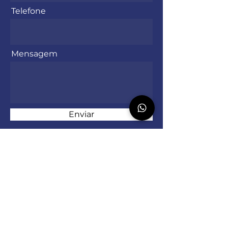
Telefone
Mensagem
Enviar
Contate-nos
Rua Ubiratan Telesca Filgueiras, 260.
Bairro Triângulo. Canguçu/RS -
96600-000