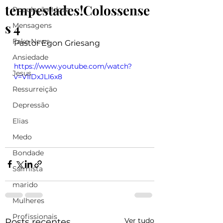
tempestades!Colossense
População Idosa
s 4
Mensagens
Fake News
Pastor Egon Griesang
Ansiedade
https://www.youtube.com/watch?
Jesus
v=VIiDxJLI6x8
Ressurreição
Depressão
Elias
Medo
Bondade
Salmista
marido
Mulheres
Profissionais
Ver tudo
Posts recentes