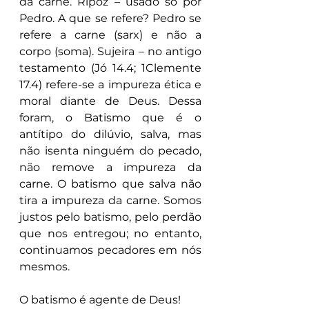
da carne. Ripoz – usado só por 
Pedro. A que se refere? Pedro se 
refere a carne (sarx) e não a 
corpo (soma). Sujeira – no antigo 
testamento (Jó 14.4; 1Clemente 
17.4) refere-se a impureza ética e 
moral diante de Deus. Dessa 
foram, o Batismo que é o 
antítipo do dilúvio, salva, mas 
não isenta ninguém do pecado, 
não remove a impureza da 
carne. O batismo que salva não 
tira a impureza da carne. Somos 
justos pelo batismo, pelo perdão 
que nos entregou; no entanto, 
continuamos pecadores em nós 
mesmos.
O batismo é agente de Deus!