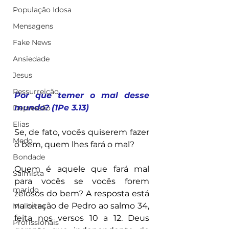
População Idosa
Mensagens
Fake News
Ansiedade
Jesus
Ressurreição
Por que temer o mal desse 
mundo? (1Pe 3.13)
Depressão
Elias
Se, de fato, vocês quiserem fazer 
Medo
o bem, quem lhes fará o mal?
Bondade
Quem é aquele que fará mal 
Salmista
para vocês se vocês forem 
marido
zelosos do bem? A resposta está 
na citação de Pedro ao salmo 34, 
Mulheres
feita nos versos 10 a 12. Deus 
Profissionais