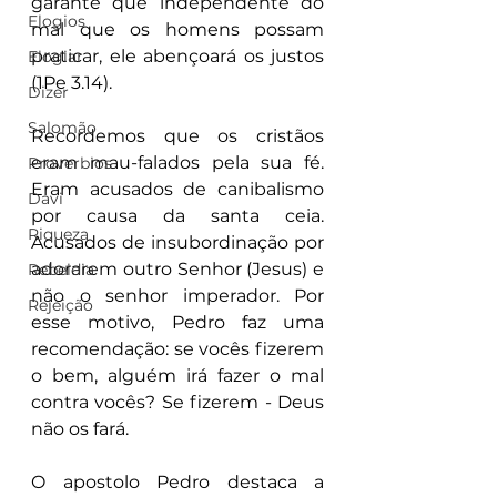
garante que independente do 
Elogios
mal que os homens possam 
praticar, ele abençoará os justos 
Elogiar
(1Pe 3.14).
Dizer
Salomão
Recordemos que os cristãos 
eram mau-falados pela sua fé. 
Proverbios
Eram acusados de canibalismo 
Davi
por causa da santa ceia. 
Riqueza
Acusados de insubordinação por 
adorarem outro Senhor (Jesus) e 
Rebeldia
não o senhor imperador. Por 
Rejeição
esse motivo, Pedro faz uma 
recomendação: se vocês fizerem 
o bem, alguém irá fazer o mal 
contra vocês? Se fizerem - Deus 
não os fará.
O apostolo Pedro destaca a 