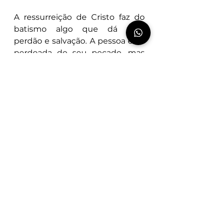
A ressurreição de Cristo faz do 
batismo algo que dá vida, 
perdão e salvação. A pessoa está 
perdoada do seu pecado, mas 
continua pecadora.
O valor da ressurreição de Jesus 
traz ao batismo uma nova 
realidade. A ressurreição de 
Jesus oportuniza um novo 
tempo – tempo de salvação. O 
batismo com tudo que oferece e 
dá traz ânimo para os cristãos 
que sofrem.
Se alguém falar mal de você por 
sua vida em Cristo – fique feliz!