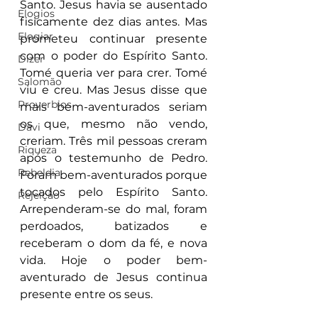
Santo. Jesus havia se ausentado 
Elogios
fisicamente dez dias antes. Mas 
Elogiar
prometeu continuar presente 
com o poder do Espírito Santo. 
Dizer
Tomé queria ver para crer. Tomé 
Salomão
viu e creu. Mas Jesus disse que 
Proverbios
mais bem-aventurados seriam 
os que, mesmo não vendo, 
Davi
creriam. Três mil pessoas creram 
Riqueza
após o testemunho de Pedro. 
Rebeldia
Foram bem-aventurados porque 
tocados pelo Espírito Santo. 
Rejeição
Arrependeram-se do mal, foram 
perdoados, batizados e 
receberam o dom da fé, e nova 
vida. Hoje o poder bem-
aventurado de Jesus continua 
presente entre os seus. 