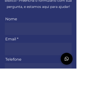
bíblico? Preencha o formulário com sua
pergunta, e estamos aqui para ajudar!
Nome
Email
Telefone
Mensagem