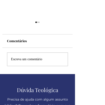
Comentários
Felicidade!
Desculpe, mas eu
Escreva um comentário
sincero
Dúvida Teológica
Precisa de ajuda com algum assunto