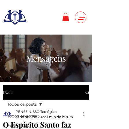
Mensagens
Post
Todos os posts
PENSE NISSO Teológica
Todos os posts
19 de out. de 2022
1 min de leitura
O Espírito Santo faz
Fé em Deus