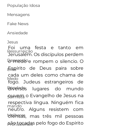
População Idosa
Mensagens
Fake News
Ansiedade
Jesus
Foi uma festa e tanto em 
Ressurreição
Jerusalém. Os discípulos perdem 
Depressão
o medo e rompem o silencio. O 
Espírito de Deus paira sobre 
Elias
cada um deles como chama de 
Medo
fogo. Judeus estrangeiros de 
Bondade
diversos lugares do mundo 
ouvem o Evangelho de Jesus na 
Salmista
respectiva língua. Ninguém fica 
marido
neutro. Alguns resistem com 
Mulheres
ofensas, mas três mil pessoas 
são tocadas pelo fogo do Espírito 
Profissionais