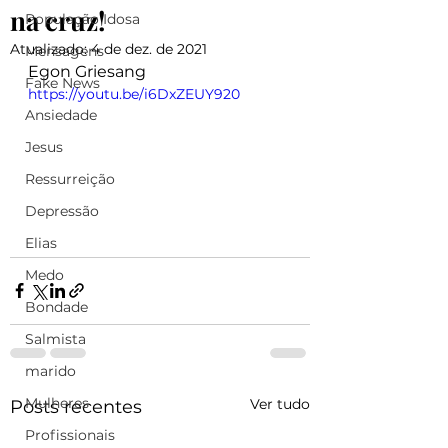
na cruz!
População Idosa
Atualizado:
4 de dez. de 2021
Mensagens
Egon Griesang
Fake News
https://youtu.be/i6DxZEUY920
Ansiedade
Jesus
Ressurreição
Depressão
Elias
Medo
Bondade
Salmista
marido
Mulheres
Ver tudo
Posts recentes
Profissionais