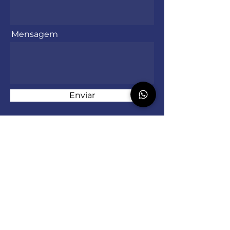
Mensagem
Enviar
Contate-nos
Rua Ubiratan Telesca Filgueiras, 260.
Bairro Triângulo. Canguçu/RS -
96600-000
Tel:
(53) 9.9901-4822
Email: