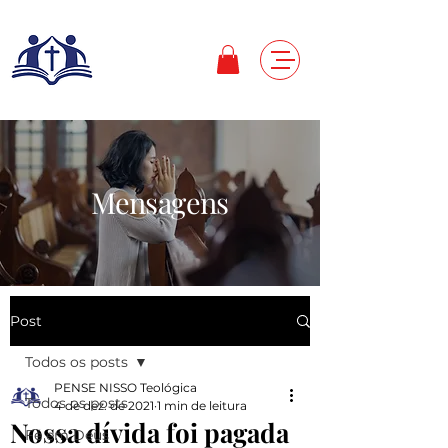
Mensagens
Post
Todos os posts
PENSE NISSO Teológica
Todos os posts
4 de dez. de 2021
1 min de leitura
Nossa dívida foi pagada
Fé em Deus