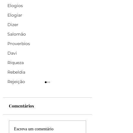
Elogios
Elogiar
Dizer
Salomão
Proverbios
Davi
Riqueza
Rebeldia
Rejeição
Comentários
Felicidade!
Desculpe, mas eu
Escreva um comentário