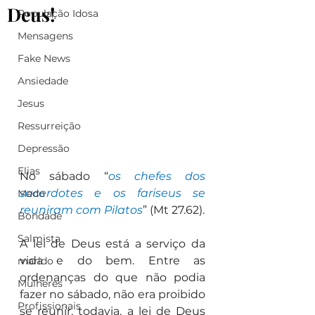
Deus!
População Idosa
Mensagens
Fake News
Ansiedade
Jesus
Ressurreição
Depressão
Elias
No sábado “
os chefes dos 
sacerdotes e os fariseus se 
Medo
reuniram com Pilatos
” (Mt 27.62).
Bondade
Salmista
A lei de Deus está a serviço da 
vida e do bem. Entre as 
marido
ordenanças do que não podia 
Mulheres
fazer no sábado, não era proibido 
Profissionais
se reunir, todavia, a lei de Deus 