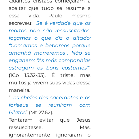
Quantos cristãos começaram a 
aceitar que tudo se resume a 
essa vida. Paulo mesmo 
escreveu: “
Se é verdade que os 
mortos não são ressuscitados, 
façamos o que diz o ditado: 
“Comamos e bebamos porque 
amanhã morreremos”. Não se 
enganem: “As más companhias 
estragam os bons costumes”
” 
(1Co 15.32-33). É triste, mas 
muitos já vivem suas vidas dessa 
maneira.
“...
os chefes dos sacerdotes e os 
fariseus se reuniram com 
Pilatos
” (Mt 27.62).
Tentaram evitar que Jesus 
ressuscitasse. Mas, 
ignorantemente ignoraram o 