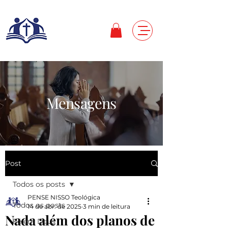
Mensagens
Post
Todos os posts
PENSE NISSO Teológica
Todos os posts
14 de abr. de 2025
3 min de leitura
Nada além dos planos de
Fé em Deus