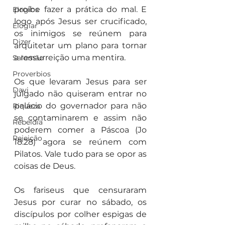
proíbe fazer a prática do mal. E 
Elogios
logo após Jesus ser crucificado, 
Elogiar
os inimigos se reúnem para 
Dizer
arquitetar um plano para tornar 
a ressurreição uma mentira.
Salomão
Proverbios
Os que levaram Jesus para ser 
Davi
julgado não quiseram entrar no 
palácio do governador para não 
Riqueza
se contaminarem e assim não 
Rebeldia
poderem comer a Páscoa (Jo 
Rejeição
18.28) agora se reúnem com 
Pilatos. Vale tudo para se opor as 
coisas de Deus.
Os fariseus que censuraram 
Jesus por curar no sábado, os 
discípulos por colher espigas de 