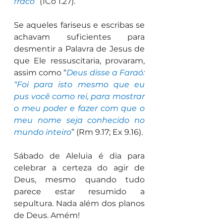
fraco
” (1Co 1.27).
Se aqueles fariseus e escribas se 
achavam suficientes para 
desmentir a Palavra de Jesus de 
que Ele ressuscitaria, provaram, 
assim como “
Deus disse a Faraó: 
“Foi para isto mesmo que eu 
pus você como rei, para mostrar 
o meu poder e fazer com que o 
meu nome seja conhecido no 
mundo inteiro
” (Rm 9.17; Ex 9.16).
Sábado de Aleluia é dia para 
celebrar a certeza do agir de 
Deus, mesmo quando tudo 
parece estar resumido a 
sepultura. Nada além dos planos 
de Deus. Amém!