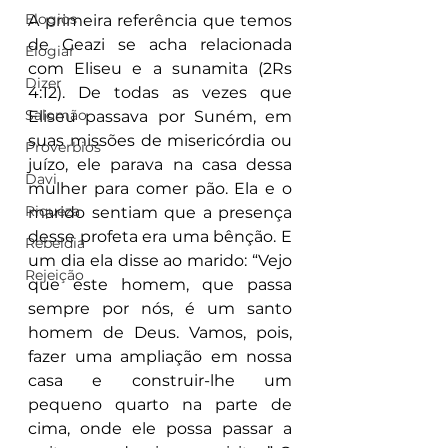
Elogios
A primeira referência que temos 
de Geazi se acha relacionada 
Elogiar
com Eliseu e a sunamita (2Rs 
Dizer
4:12). De todas as vezes que 
Salomão
Eliseu passava por Suném, em 
suas missões de misericórdia ou 
Proverbios
juízo, ele parava na casa dessa 
Davi
mulher para comer pão. Ela e o 
Riqueza
marido sentiam que a presença 
desse profeta era uma bênção. E 
Rebeldia
um dia ela disse ao marido: “Vejo 
Rejeição
que este homem, que passa 
sempre por nós, é um santo 
homem de Deus. Vamos, pois, 
fazer uma ampliação em nossa 
casa e construir-lhe um 
pequeno quarto na parte de 
cima, onde ele possa passar a 