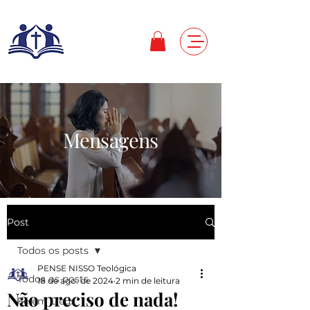
Mensagens
Post
Todos os posts
PENSE NISSO Teológica
Todos os posts
18 de ago. de 2024
2 min de leitura
Não preciso de nada!
Fé em Deus