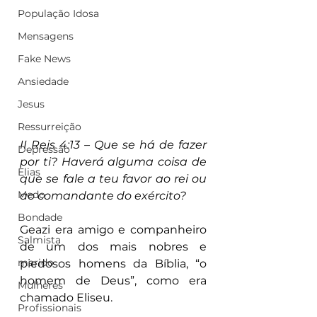
População Idosa
Mensagens
Fake News
Ansiedade
Jesus
Ressurreição
II Reis 4:13 – Que se há de fazer 
Depressão
por ti? Haverá alguma coisa de 
Elias
que se fale a teu favor ao rei ou 
Medo
ao comandante do exército?
Bondade
Geazi era amigo e companheiro 
Salmista
de um dos mais nobres e 
marido
piedosos homens da Bíblia, “o 
homem de Deus”, como era 
Mulheres
chamado Eliseu.
Profissionais