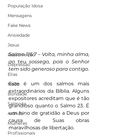
População Idosa
Mensagens
Fake News
Ansiedade
Jesus
Salmo 116:7 – Volta, minha alma, 
Ressurreição
ao teu sossego, pois o Senhor 
Depressão
tem sido generoso para contigo.
Elias
Este é um dos salmos mais 
Medo
extraordinários da Bíblia. Alguns 
Bondade
expositores acreditam que é tão 
Salmista
grandioso quanto o Salmo 23. É 
um hino de gratidão a Deus por 
marido
causa de Suas obras 
Mulheres
maravilhosas de libertação.
Profissionais