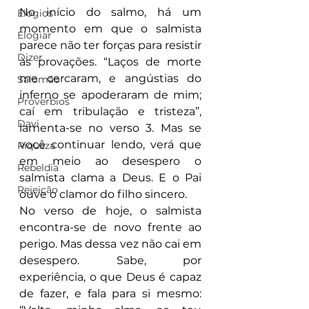
No início do salmo, há um 
Elogios
momento em que o salmista 
Elogiar
parece não ter forças para resistir 
Dizer
às provações. “Laços de morte 
me cercaram, e angústias do 
Salomão
inferno se apoderaram de mim; 
Proverbios
caí em tribulação e tristeza”, 
Davi
lamenta-se no verso 3. Mas se 
você continuar lendo, verá que 
Riqueza
em meio ao desespero o 
Rebeldia
salmista clama a Deus. E o Pai 
Rejeição
ouve o clamor do filho sincero.
No verso de hoje, o salmista 
encontra-se de novo frente ao 
perigo. Mas dessa vez não cai em 
desespero. Sabe, por 
experiência, o que Deus é capaz 
de fazer, e fala para si mesmo: 