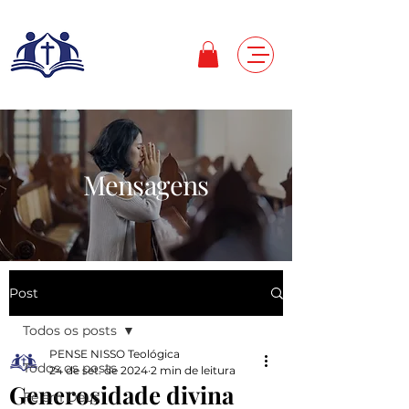
Mensagens
Post
Todos os posts
PENSE NISSO Teológica
Todos os posts
24 de set. de 2024
2 min de leitura
Generosidade divina
Fé em Deus