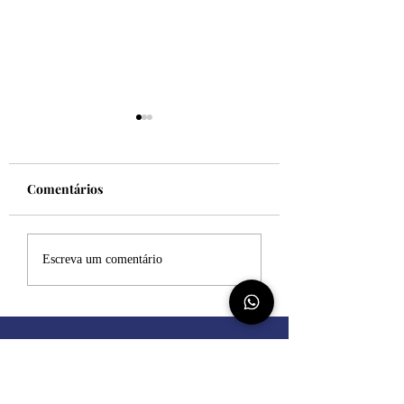
Comentários
Felicidade!
Desculpe, mas eu
Escreva um comentário
sincero
Dúvida Teológica