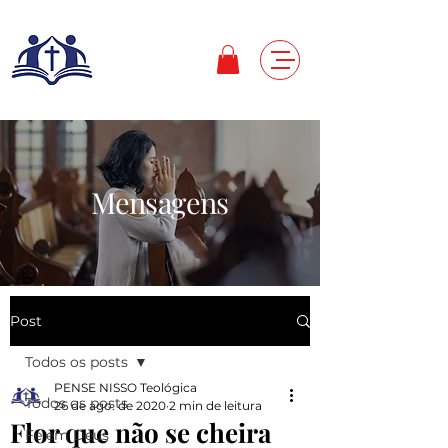
Mensagens
Post
Todos os posts
PENSE NISSO Teológica
Todos os posts
26 de ago. de 2020
2 min de leitura
Flor que não se cheira
Fé em Deus