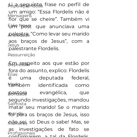
Li a seguinte frase no perfil de 
População Idosa
um amigo: “Essa Flordelis não é 
Mensagens
flor que se cheire”. Também vi 
Fake News
um post que anunciava uma 
palestra: “Como levar seu marido 
Ansiedade
aos braços de Jesus”, com a 
Jesus
palestrante Flordelis. 
Ressurreição
Em respeito aos que estão por 
Depressão
fora do assunto, explico: Flordelis 
Elias
é uma deputada federal, 
Medo
também identificada como 
pastora evangélica, que 
Bondade
segundo investigações, mandou 
Salmista
matar seu marido! Se o marido 
marido
foi para os braços de Jesus, isso 
não sei, só Deus o sabe! Mas, se 
Mulheres
as investigações de fato se 
Profissionais
confirmarem, a tal da Flordelis, 