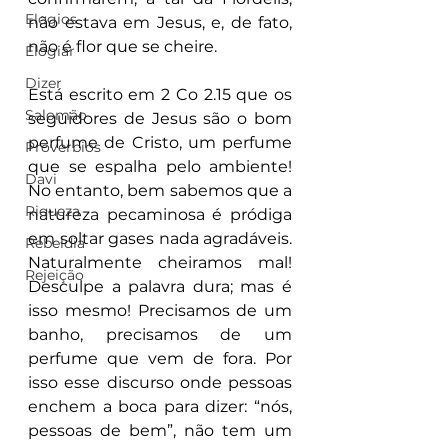
Elogios
não estava em Jesus, e, de fato, 
não é flor que se cheire.
Elogiar
Dizer
Está escrito em 2 Co 2.15 que os 
Salomão
seguidores de Jesus são o bom 
perfume de Cristo, um perfume 
Proverbios
que se espalha pelo ambiente! 
Davi
No entanto, bem sabemos que a 
Riqueza
natureza pecaminosa é pródiga 
em soltar gases nada agradáveis. 
Rebeldia
Naturalmente cheiramos mal! 
Rejeição
Desculpe a palavra dura; mas é 
isso mesmo! Precisamos de um 
banho, precisamos de um 
perfume que vem de fora. Por 
isso esse discurso onde pessoas 
enchem a boca para dizer: “nós, 
pessoas de bem”, não tem um 