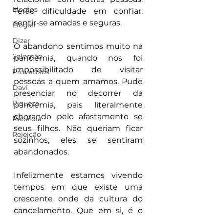
Elogios
Terão dificuldade em confiar, 
sentir-se amadas e seguras. 
Elogiar
Dizer
O abandono sentimos muito na 
Salomão
pandemia, quando nos foi 
impossibilitado de visitar 
Proverbios
pessoas a quem amamos. Pude 
Davi
presenciar no decorrer da 
Riqueza
pandemia, pais literalmente 
chorando pelo afastamento se 
Rebeldia
seus filhos. Não queriam ficar 
Rejeição
sozinhos, eles se sentiram 
abandonados.
Infelizmente estamos vivendo 
tempos em que existe uma 
crescente onde da cultura do 
cancelamento. Que em si, é o 