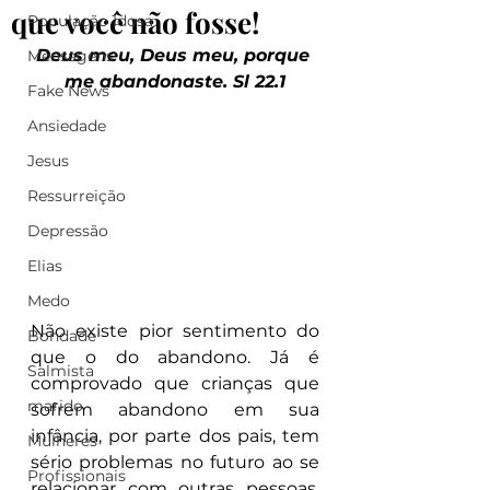
que você não fosse!
População Idosa
Deus meu, Deus meu, porque 
Mensagens
me abandonaste. Sl 22.1
Fake News
Ansiedade
Jesus
Ressurreição
Depressão
Elias
Medo
Não existe pior sentimento do 
Bondade
que o do abandono. Já é 
Salmista
comprovado que crianças que 
marido
sofrem abandono em sua 
infância, por parte dos pais, tem 
Mulheres
sério problemas no futuro ao se 
Profissionais
relacionar com outras pessoas. 