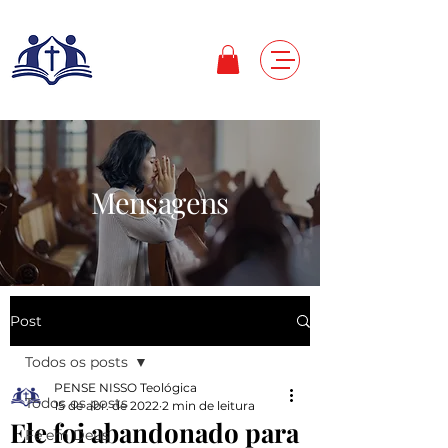
Mensagens
Post
Todos os posts
PENSE NISSO Teológica
Todos os posts
15 de abr. de 2022
2 min de leitura
Ele foi abandonado para
Fé em Deus