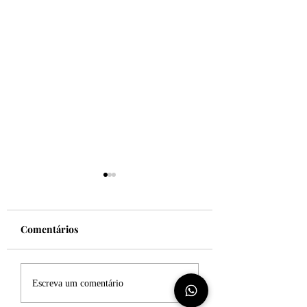
Comentários
Felicidade!
Desculpe, mas eu
Escreva um comentário
sincero