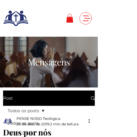
Mensagens
Post
Todos os posts
PENSE NISSO Teológica
Todos os posts
20 de dez. de 2019
2 min de leitura
Deus por nós
Fé em Deus