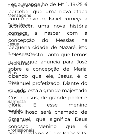
Ler o evangelho de Mt 1. 18-25 é 
População Idosa
perceber que uma nova etapa 
Mensagens
com o povo de Israel começa a 
Fake News
acontecer, uma nova história 
começa a nascer com a 
Ansiedade
concepção do Messias na 
Jesus
pequena cidade de Nazaré, isto 
Ressurreição
é, Jesus Cristo. Tanto que temos 
o anjo que anuncia para José 
Depressão
sobre a concepção de Maria, 
Elias
dizendo que ele, Jesus, é o 
Medo
Emanuel profetizado. Diante do 
mundo está a grande majestade 
Bondade
Cristo Jesus, de grande poder e 
Salmista
glória. E esse menino 
marido
maravilhoso será chamado de 
Emanuel, que significa Deus 
Mulheres
conosco. Menino que é 
Profissionais
apontado lá no AT, em Isaías 7. 14, 