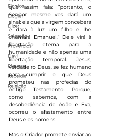
Elogios
que assim fala: “portanto, o 
Senhor mesmo vos dará um 
Elogiar
sinal: eis que a virgem conceberá 
Dizer
e dará à luz um filho e lhe 
Salomão
chamará Emanuel.” Dele virá à 
libertação eterna para a 
Proverbios
humanidade e não apenas uma 
Davi
libertação temporal. Jesus, 
Riqueza
verdadeiro Deus, se fez humano 
para cumprir o que Deus 
Rebeldia
prometeu nas profecias do 
Rejeição
Antigo Testamento. Porque, 
como sabemos, com a 
desobediência de Adão e Eva, 
ocorreu o afastamento entre 
Deus e os homens. 
Mas o Criador promete enviar ao 