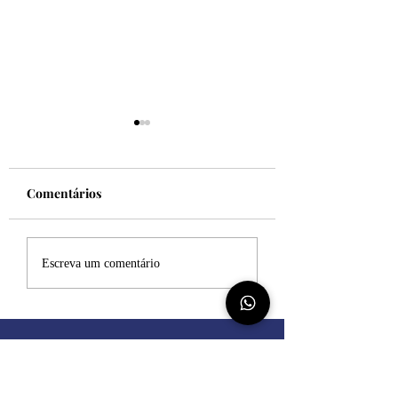
Comentários
Felicidade!
Desculpe, mas eu
Escreva um comentário
sincero
Dúvida Teológica