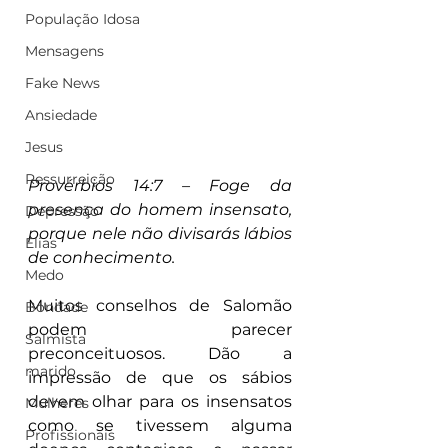
População Idosa
Mensagens
Fake News
Ansiedade
Jesus
Ressurreição
Provérbios 14:7 – Foge da 
presença do homem insensato, 
Depressão
porque nele não divisarás lábios 
Elias
de conhecimento.
Medo
Muitos conselhos de Salomão 
Bondade
podem parecer 
Salmista
preconceituosos. Dão a 
marido
impressão de que os sábios 
devem olhar para os insensatos 
Mulheres
como se tivessem alguma 
Profissionais