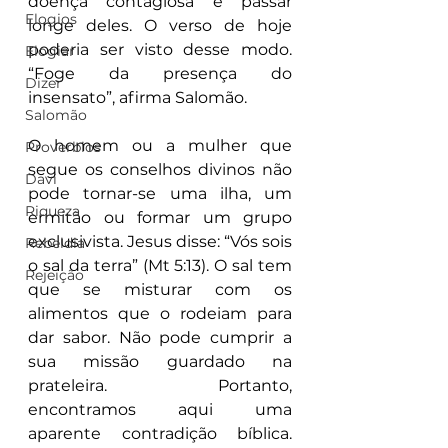
doença contagiosa e passar 
Elogios
longe deles. O verso de hoje 
poderia ser visto desse modo. 
Elogiar
“Foge da presença do 
Dizer
insensato”, afirma Salomão.
Salomão
O homem ou a mulher que 
Proverbios
segue os conselhos divinos não 
Davi
pode tornar-se uma ilha, um 
Riqueza
ermitão ou formar um grupo 
exclusivista. Jesus disse: “Vós sois 
Rebeldia
o sal da terra” (Mt 5:13). O sal tem 
Rejeição
que se misturar com os 
alimentos que o rodeiam para 
dar sabor. Não pode cumprir a 
sua missão guardado na 
prateleira. Portanto, 
encontramos aqui uma 
aparente contradição bíblica. 