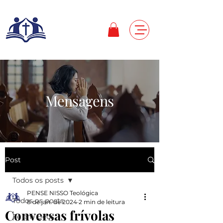
Mensagens
Post
Todos os posts
PENSE NISSO Teológica
Todos os posts
8 de jan. de 2024
2 min de leitura
Conversas frívolas
Fé em Deus