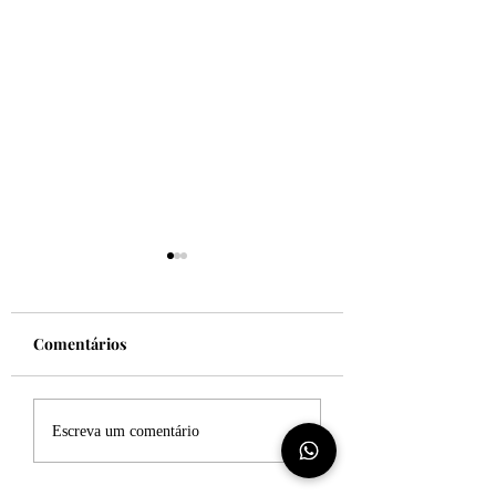
Comentários
Felicidade!
Desculpe, mas eu
Escreva um comentário
sincero