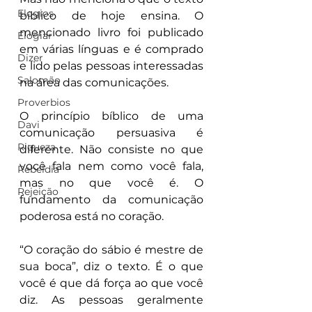
Elogios
bíblico de hoje ensina. O 
mencionado livro foi publicado 
Elogiar
em várias línguas e é comprado 
Dizer
e lido pelas pessoas interessadas 
Salomão
na área das comunicações.
Proverbios
O princípio bíblico de uma 
Davi
comunicação persuasiva é 
Riqueza
diferente. Não consiste no que 
você fala nem como você fala, 
Rebeldia
mas no que você é. O 
Rejeição
fundamento da comunicação 
poderosa está no coração.
“O coração do sábio é mestre de 
sua boca”, diz o texto. É o que 
você é que dá força ao que você 
diz. As pessoas geralmente 