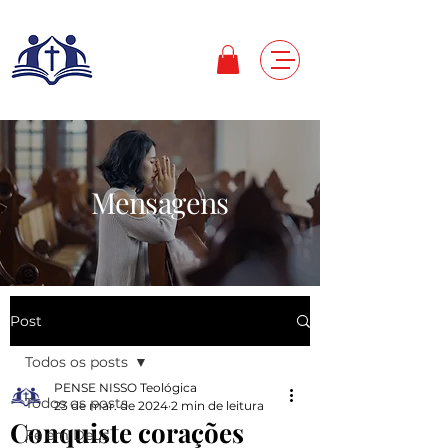
Mensagens
Post
Todos os posts
PENSE NISSO Teológica
Todos os posts
23 de mar. de 2024
2 min de leitura
Conquiste corações
Fé em Deus