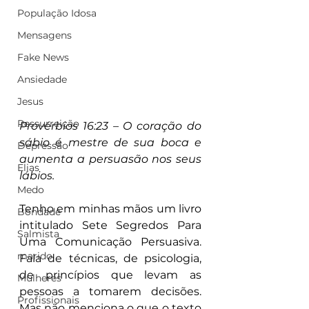
População Idosa
Mensagens
Fake News
Ansiedade
Jesus
Ressurreição
Provérbios 16:23 – O coração do 
sábio é mestre de sua boca e 
Depressão
aumenta a persuasão nos seus 
Elias
lábios.
Medo
Tenho em minhas mãos um livro 
Bondade
intitulado Sete Segredos Para 
Salmista
Uma Comunicação Persuasiva. 
marido
Fala de técnicas, de psicologia, 
de princípios que levam as 
Mulheres
pessoas a tomarem decisões. 
Profissionais
Mas não menciona o que o texto 