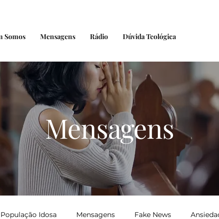
m Somos
Mensagens
Rádio
Dúvida Teológica
Mensagens
População Idosa
Mensagens
Fake News
Ansieda