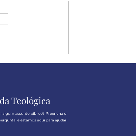
ulpe, mas eu sou
ero
da Teológica
m algum assunto bíblico? Preencha o
ergunta, e estamos aqui para ajudar!