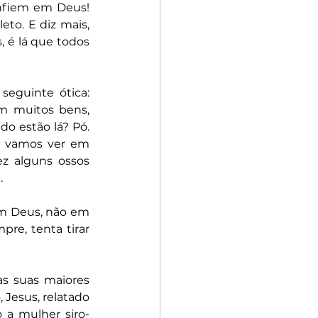
nfiem em Deus! 
to. E diz mais, 
é lá que todos 
guinte ótica: 
m muitos bens, 
o estão lá? Pó. 
 vamos ver em 
z alguns ossos 
.
em Deus, não em 
e, tenta tirar 
as suas maiores 
Jesus, relatado 
 a mulher siro-