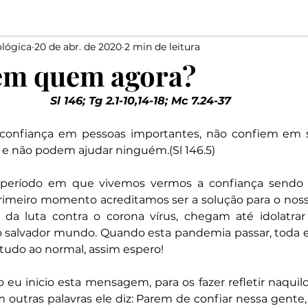
lógica
20 de abr. de 2020
2 min de leitura
Elias
Medo
Bondade
Salmista
marido
em quem agora?
Sl 146; Tg 2.1-10,14-18; Mc 7.24-37
Elogiar
Dizer
Salomão
Proverbios
Davi
onfiança em pessoas importantes, não confiem em s
s e não podem ajudar ninguém.(Sl 146.5)
ríodo em que vivemos vermos a confiança sendo 
imeiro momento acreditamos ser a solução para o nosso 
da luta contra o corona vírus, chegam até idolatrar 
 salvador mundo. Quando esta pandemia passar, toda est
á tudo ao normal, assim espero!
eu inicio esta mensagem, para os fazer refletir naquilo
outras palavras ele diz: Parem de confiar nessa gente, 