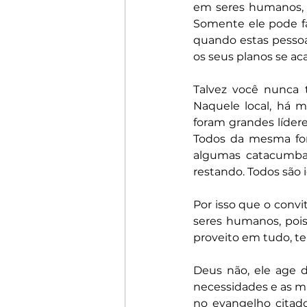
em seres humanos, 
Somente ele pode faz
quando estas pessoa
os seus planos se a
Talvez você nunca 
Naquele local, há m
foram grandes líder
Todos da mesma for
algumas catacumbas
restando. Todos são 
Por isso que o convi
seres humanos, pois
proveito em tudo, te
Deus não, ele age di
necessidades e as ma
no evangelho citad