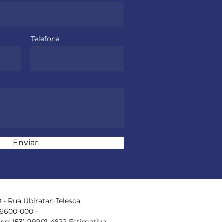
Telefone
Enviar
 - Rua Ubiratan Telesca
96600-000 -
one: (53) 99901-4822 Estimativa