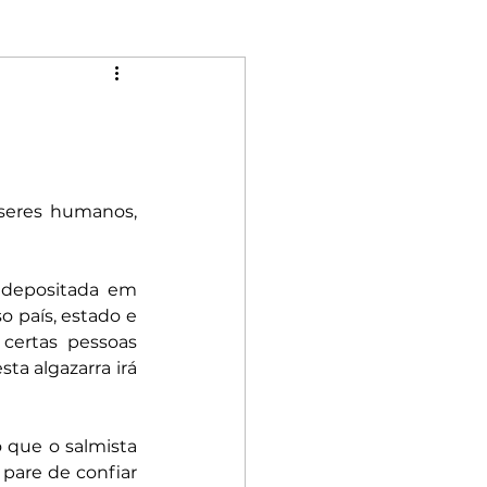
Mulheres
Riqueza
Rebeldia
eres humanos, 
depositada em 
país, estado e 
certas pessoas 
a algazarra irá 
 que o salmista 
pare de confiar 