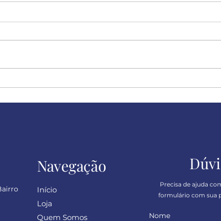
Felicidade!
Desc
sinc
Dúvi
Navegação
Precisa de ajuda co
Bairro
Início
formulário com sua p
Loja
Nome
Quem Somos