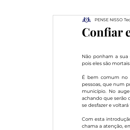
PENSE NISSO Teo
Ressurreição
Depressão
Confiar 
Profissionais
Elogios
Não ponham a sua c
pois eles são mortai
Rejeição
É bem comum no pe
pessoas, que num pr
município. No auge 
achando que serão o
se desfazer e voltar
Com esta introdução 
chama a atenção, em 