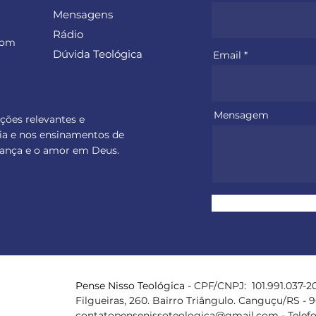
Mensagens
Rádio
com
Dúvida Teológica
Email
Mensagem
ações relevantes e
ia e nos ensinamentos de
perança e o amor em Deus.
Pense Nisso
Teológica
- CPF/CNPJ: 101.991.037-20
Filgueiras, 260. Bairro Triângulo. Canguçu/RS - 
contatopensenissoteologica@gmail.com
- Telef