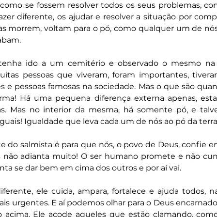
como se fossem resolver todos os seus problemas, co
er diferente, os ajudar e resolver a situação por comple
s morrem, voltam para o pó, como qualquer um de nós, 
cabam.
tenha ido a um cemitério e observado o mesmo na se
uitas pessoas que viveram, foram importantes, tivera
es e pessoas famosas na sociedade. Mas o que são quand
ma! Há uma pequena diferença externa apenas, esta
. Mas no interior da mesma, há somente pó, e talve
iguais! Igualdade que leva cada um de nós ao pó da terra
te do salmista é para que nós, o povo de Deus, confie 
 não adianta muito! O ser humano promete e não cumpr
nta se dar bem em cima dos outros e por aí vai.
ferente, ele cuida, ampara, fortalece e ajuda todos, n
is urgentes. E aí podemos olhar para o Deus encarnado, 
o acima. Ele acode aqueles que estão clamando, como