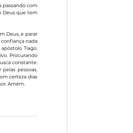
a passando com 
o Deus que tem 
m Deus, e parar 
confiança nada 
póstolo Tiago. 
ivo. Procurando 
sca constante. 
pelas pessoas. 
om certeza dias 
hor. Amém.