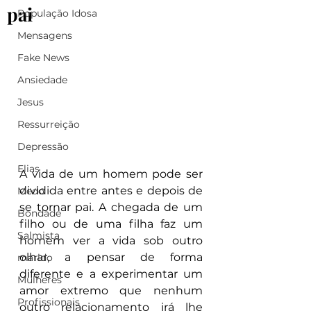
pai
População Idosa
Mensagens
Fake News
Ansiedade
Jesus
Ressurreição
Depressão
Elias
A vida de um homem pode ser 
dividida entre antes e depois de 
Medo
se tornar pai. A chegada de um 
Bondade
filho ou de uma filha faz um 
Salmista
homem ver a vida sob outro 
olhar, a pensar de forma 
marido
diferente e a experimentar um 
Mulheres
amor extremo que nenhum 
Profissionais
outro relacionamento irá lhe 