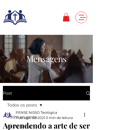
Mensagens
Post
Todos os posts
PENSE NISSO Teológica
Todos os posts
7 de ago. de 2021
3 min de leitura
Aprendendo a arte de ser
Fé em Deus