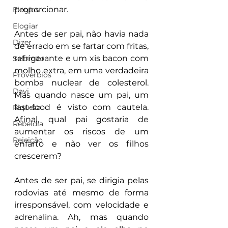
proporcionar.
Elogios
Elogiar
Antes de ser pai, não havia nada 
Dizer
de errado em se fartar com fritas, 
refrigerante e um xis bacon com 
Salomão
molho extra, em uma verdadeira 
Proverbios
bomba nuclear de colesterol. 
Davi
Mas quando nasce um pai, um 
fast-food é visto com cautela. 
Riqueza
Afinal, qual pai gostaria de 
Rebeldia
aumentar os riscos de um 
Rejeição
enfarto e não ver os filhos 
crescerem?
Antes de ser pai, se dirigia pelas 
rodovias até mesmo de forma 
irresponsável, com velocidade e 
adrenalina. Ah, mas quando 