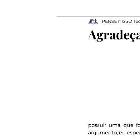
PENSE NISSO Teo
Ressurreição
Depressão
Agradeça
Profissionais
Elogios
Rejeição
possuir uma, que f
argumento, eu espera