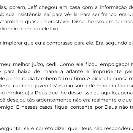
as, porém, Jeff chegou em casa com a informação de
 sua insistência, saí para vê- la. Para ser franco, era u
s também quase imprestável. Disse-lhe isso em termos
 dinheiro com aquele lixo.
 implorar que eu a comprasse para ele. Era, segundo el
meu melhor juízo, cedi. Como ele ficou empolgado! No
 para baixo de maneira arfante e imprudente pelo
le primeiro dia também foi o último. A bicicleta nunca 
esse capricho juvenil. Mas não sorria de maneira tão es
smo implorou) a Deus que lhe desse isso ou aquilo, apenas
ê desejou tão ardentemente não era realmente o que v
omigo. E nesses casos fiquei contente por Deus não te
perguntar se é correto dizer que Deus não respondeu à 