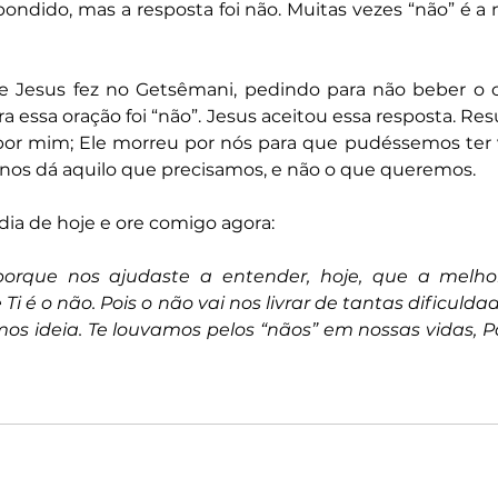
ondido, mas a resposta foi não. Muitas vezes “não” é a
e Jesus fez no Getsêmani, pedindo para não beber o cá
essa oração foi “não”. Jesus aceitou essa resposta. Resul
e por mim; Ele morreu por nós para que pudéssemos ter 
nos dá aquilo que precisamos, e não o que queremos.
 dia de hoje e ore comigo agora:
porque nos ajudaste a entender, hoje, que a melhor
i é o não. Pois o não vai nos livrar de tantas dificulda
s ideia. Te louvamos pelos “nãos” em nossas vidas, P