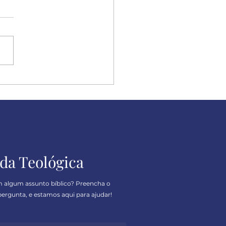
ulpe, mas eu sou
ero
da Teológica
m algum assunto bíblico? Preencha o
ergunta, e estamos aqui para ajudar!