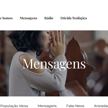
m Somos
Mensagens
Rádio
Dúvida Teológica
Mensagens
População Idosa
Mensagens
Fake News
Ansieda