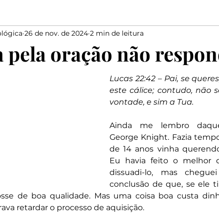
lógica
26 de nov. de 2024
2 min de leitura
Elias
Medo
Bondade
Salmista
marido
 pela oração não respon
Elogiar
Dizer
Salomão
Proverbios
Davi
Lucas 22:42 – Pai, se quere
este cálice; contudo, não 
vontade, e sim a Tua.
Ainda me lembro daquel
George Knight. Fazia tempo
de 14 anos vinha querendo 
Eu havia feito o melhor 
dissuadi-lo, mas cheguei
conclusão de que, se ele 
osse de boa qualidade. Mas uma coisa boa custa dinh
va retardar o processo de aquisição.