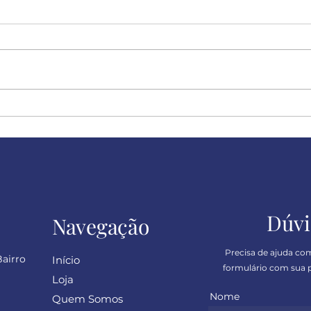
Felicidade!
Desc
sinc
Dúvi
Navegação
Precisa de ajuda co
Bairro
Início
formulário com sua p
Loja
Nome
Quem Somos