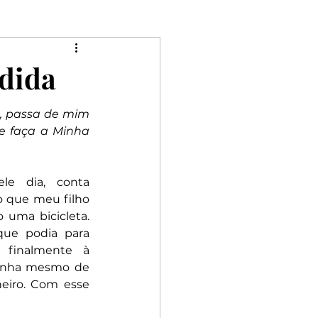
Mulheres
dida
Riqueza
Rebeldia
s, passa de mim 
se faça a Minha 
e dia, conta 
 que meu filho 
uma bicicleta. 
que podia para 
 finalmente à 
tinha mesmo de 
eiro. Com esse 