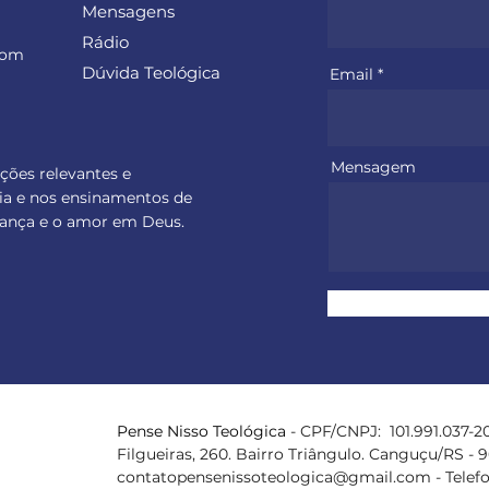
Mensagens
Rádio
com
Dúvida Teológica
Email
Mensagem
ações relevantes e
ia e nos ensinamentos de
perança e o amor em Deus.
Pense Nisso
Teológica
- CPF/CNPJ: 101.991.037-20
Filgueiras, 260. Bairro Triângulo. Canguçu/RS - 
contatopensenissoteologica@gmail.com
- Telef