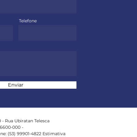
Telefone
Enviar
 - Rua Ubiratan Telesca
96600-000 -
one: (53) 99901-4822 Estimativa