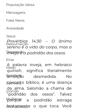
População Idosa
Mensagens
Fake News
Ansiedade
Jesus
Provérbios 14:30 – O ânimo 
Ressurreição
sereno é a vida do corpo, mas a 
Depressão
inveja é a podridão dos ossos.
Elias
A palavra inveja, em hebraico 
Medo
quinah
, significa literalmente 
Bondade
ambição desmedida. No 
conceito bíblico, é uma doença 
Salmista
da alma. Salomão a chama de 
marido
“podridão dos ossos”. Talvez 
Mulheres
porque a podridão estraga 
lentamente o que toca. Você 
Profissionais