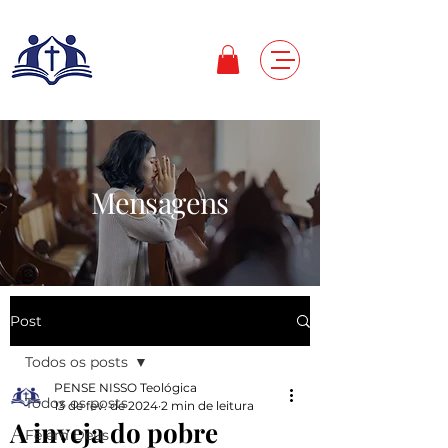
Mensagens
Post
Todos os posts
PENSE NISSO Teológica
Todos os posts
13 de fev. de 2024
2 min de leitura
A inveja do pobre
Fé em Deus