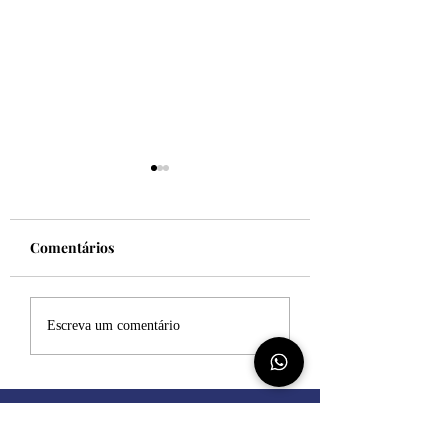
Comentários
Felicidade!
Desculpe, mas eu
Escreva um comentário
sincero