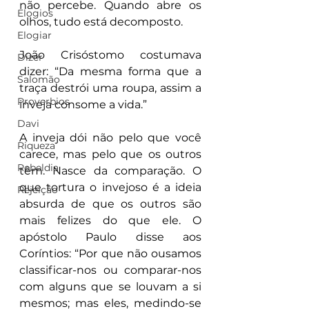
não percebe. Quando abre os 
Elogios
olhos, tudo está decomposto.
Elogiar
João Crisóstomo costumava 
Dizer
dizer: “Da mesma forma que a 
Salomão
traça destrói uma roupa, assim a 
Proverbios
inveja consome a vida.”
Davi
A inveja dói não pelo que você 
Riqueza
carece, mas pelo que os outros 
Rebeldia
têm. Nasce da comparação. O 
que tortura o invejoso é a ideia 
Rejeição
absurda de que os outros são 
mais felizes do que ele. O 
apóstolo Paulo disse aos 
Coríntios: “Por que não ousamos 
classificar-nos ou comparar-nos 
com alguns que se louvam a si 
mesmos; mas eles, medindo-se 